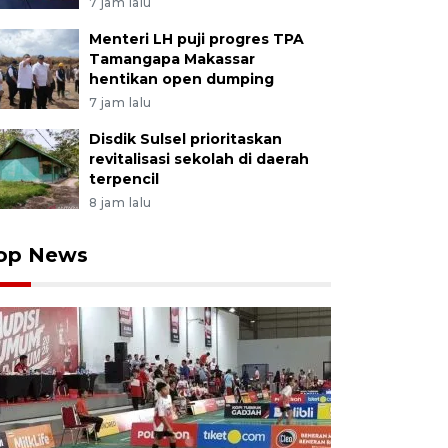
7 jam lalu
Menteri LH puji progres TPA
Tamangapa Makassar
hentikan open dumping
7 jam lalu
Disdik Sulsel prioritaskan
revitalisasi sekolah di daerah
terpencil
8 jam lalu
op News