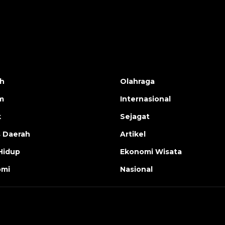
h
Olahraga
m
Internasional
k
Sejagat
s Daerah
Artikel
Hidup
Ekonomi Wisata
omi
Nasional