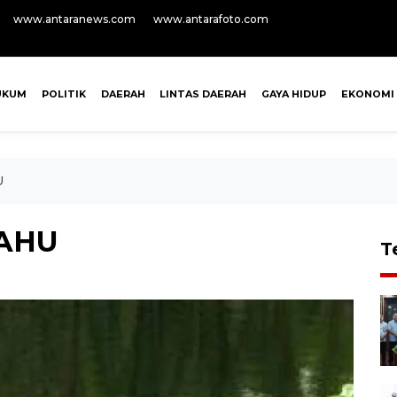
www.antaranews.com
www.antarafoto.com
UKUM
POLITIK
DAERAH
LINTAS DAERAH
GAYA HIDUP
EKONOMI
U
AHU
T