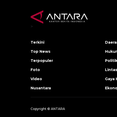
>
Terkini
Daera
Top News
Huku
Terpopuler
Politi
Foto
Linta
Video
Gaya 
Nusantara
Ekon
Copyright © ANTARA