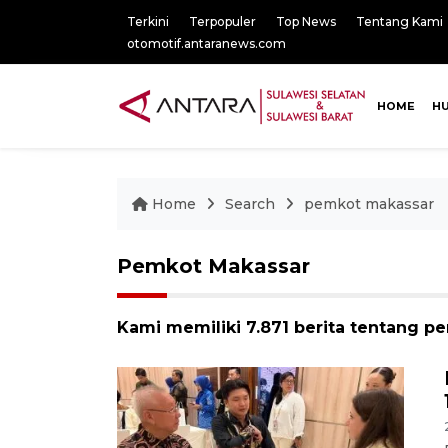
Terkini
Terpopuler
Top News
Tentang Kami
otomotif.antaranews.com
HOME
H
Home
Search
pemkot makassar
Pemkot Makassar
Kami memiliki 7.871 berita tentang p