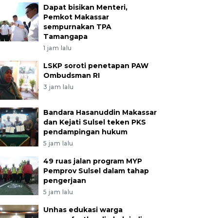
Dapat bisikan Menteri,
Pemkot Makassar
sempurnakan TPA
Tamangapa
1 jam lalu
LSKP soroti penetapan PAW
Ombudsman RI
3 jam lalu
Bandara Hasanuddin Makassar
dan Kejati Sulsel teken PKS
pendampingan hukum
5 jam lalu
49 ruas jalan program MYP
Pemprov Sulsel dalam tahap
pengerjaan
5 jam lalu
Unhas edukasi warga