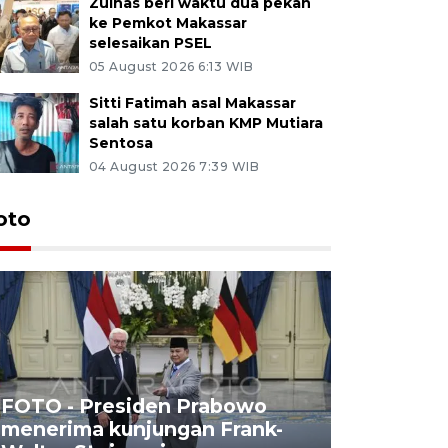
Zulhas beri waktu dua pekan
ke Pemkot Makassar
selesaikan PSEL
05 August 2026 6:13 WIB
Sitti Fatimah asal Makassar
salah satu korban KMP Mutiara
Sentosa
04 August 2026 7:39 WIB
oto
FOTO - Presiden Prabowo
menerima kunjungan Frank-
FOTO - H