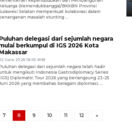
Kementerian Kependudukan dan Pembangunan
Yogyakarta
Keluarga (Kemendukbangga)/BKKBN Provinsi
02 April 2026 12:51 WIB
Sulawesi Selatan memperkuat kolaborasi dalam
penanganan masalah stunting ...
Puluhan delegasi dari sejumlah negara
mulai berkumpul di IGS 2026 Kota
Makassar
22 June 2026 18:05 WIB
Puluhan delegasi dari sejumlah negara telah hadir
untuk mengikuti Indonesia Gastrodiplomacy Series
(IGS) Diplomatic Tour 2026 yang berlangsung 23-25
Juni 2026 yang membahas beragam diplomasi, ...
7
8
9
10
11
12
»