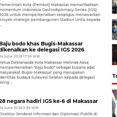
Pemerintah Kota (Pemkot) Makassar memanfaatkan
momentum Indonesia Gastrodiplomacy Series (IGS)
2026 untuk memperkenalkan sekaligus menawarkan
proyek strategis pembangunan Stadion Untia kepada
..
Baju bodo khas Bugis-Makassar
dikenalkan ke delegasi IGS 2026
24 June 2026 17:59 WIB
Ketua Dekranasda Kota Makassar Melinda Aksa
memperkenalkan "baju bodo" sebagai busana adat
masyarakat Bugis-Makassar yang merupakan
T
identitas budaya Sulawesi Selatan kepada delegasi
asing ...
28 negara hadiri IGS ke-6 di Makassar
24 June 2026 5:36 WIB
Direktur Jenderal Informasi dan Diplomasi Publik di