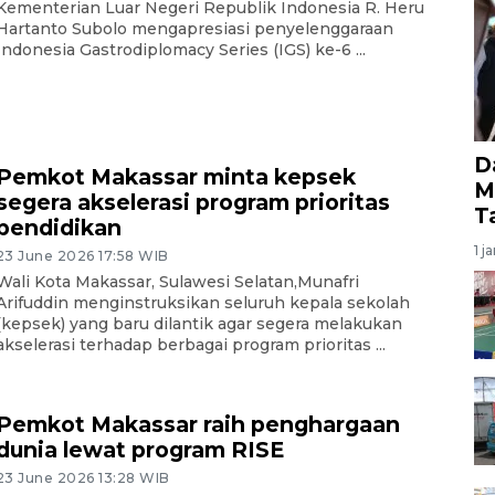
Kementerian Luar Negeri Republik Indonesia R. Heru
Hartanto Subolo mengapresiasi penyelenggaraan
Indonesia Gastrodiplomacy Series (IGS) ke-6 ...
D
Pemkot Makassar minta kepsek
M
segera akselerasi program prioritas
T
pendidikan
1 j
23 June 2026 17:58 WIB
Wali Kota Makassar, Sulawesi Selatan,Munafri
Arifuddin menginstruksikan seluruh kepala sekolah
(kepsek) yang baru dilantik agar segera melakukan
akselerasi terhadap berbagai program prioritas ...
Pemkot Makassar raih penghargaan
dunia lewat program RISE
23 June 2026 13:28 WIB