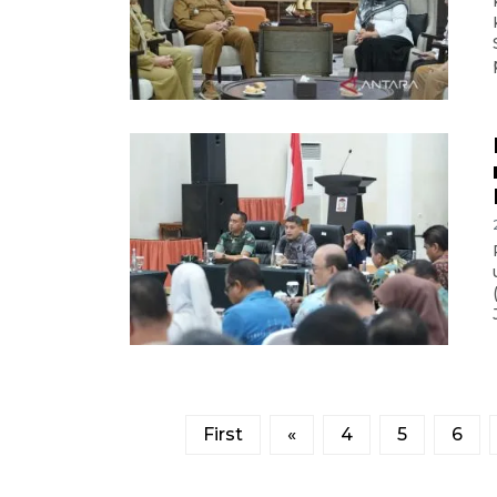
First
«
4
5
6