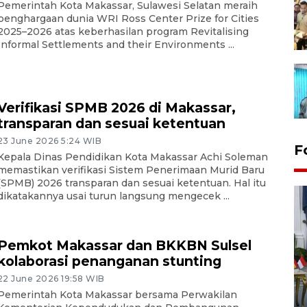
Pemerintah Kota Makassar, Sulawesi Selatan meraih
penghargaan dunia WRI Ross Center Prize for Cities
2025–2026 atas keberhasilan program Revitalising
Informal Settlements and their Environments ...
Verifikasi SPMB 2026 di Makassar,
transparan dan sesuai ketentuan
23 June 2026 5:24 WIB
F
Kepala Dinas Pendidikan Kota Makassar Achi Soleman
memastikan verifikasi Sistem Penerimaan Murid Baru
(SPMB) 2026 transparan dan sesuai ketentuan. Hal itu
dikatakannya usai turun langsung mengecek ...
Pemkot Makassar dan BKKBN Sulsel
kolaborasi penanganan stunting
FOTO - Kirab memperingati
22 June 2026 19:58 WIB
HUT ke-80 Raja Keraton
Pemerintah Kota Makassar bersama Perwakilan