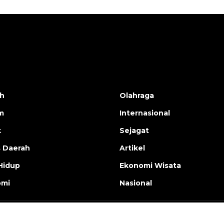
h
Olahraga
m
Internasional
k
Sejagat
s Daerah
Artikel
Hidup
Ekonomi Wisata
omi
Nasional