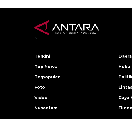
>
Terkini
Daera
Top News
Huku
Terpopuler
Politi
Foto
Linta
Video
Gaya 
Nusantara
Ekon
Copyright © ANTARA