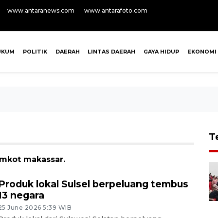
www.antaranews.com
www.antarafoto.com
UKUM
POLITIK
DAERAH
LINTAS DAERAH
GAYA HIDUP
EKONOMI
T
emkot makassar.
Produk lokal Sulsel berpeluang tembus
13 negara
25 June 2026 5:39 WIB