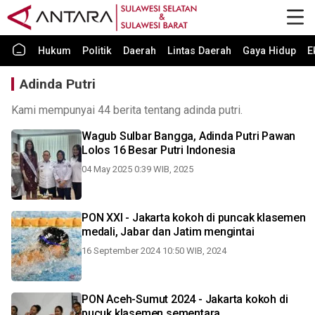
Hukum
Politik
Daerah
Lintas Daerah
Gaya Hidup
E
Adinda Putri
Kami mempunyai 44 berita tentang adinda putri.
Wagub Sulbar Bangga, Adinda Putri Pawan
Lolos 16 Besar Putri Indonesia
04 May 2025 0:39 WIB, 2025
PON XXI - Jakarta kokoh di puncak klasemen
medali, Jabar dan Jatim mengintai
16 September 2024 10:50 WIB, 2024
PON Aceh-Sumut 2024 - Jakarta kokoh di
pucuk klasemen sementara