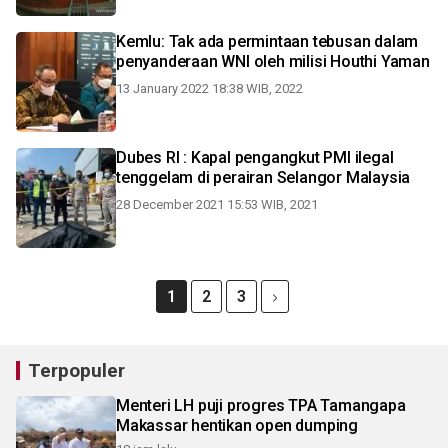
Kemlu: Tak ada permintaan tebusan dalam
penyanderaan WNI oleh milisi Houthi Yaman
13 January 2022 18:38 WIB, 2022
Dubes RI : Kapal pengangkut PMI ilegal
tenggelam di perairan Selangor Malaysia
28 December 2021 15:53 WIB, 2021
1
2
3
Terpopuler
Menteri LH puji progres TPA Tamangapa
Makassar hentikan open dumping