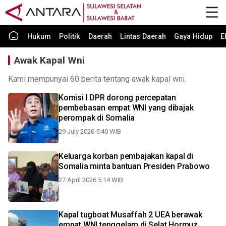
Hukum
Politik
Daerah
Lintas Daerah
Gaya Hidup
E
Awak Kapal Wni
Kami mempunyai 60 berita tentang awak kapal wni.
Komisi I DPR dorong percepatan
pembebasan empat WNI yang dibajak
perompak di Somalia
29 July 2026 5:40 WIB
Keluarga korban pembajakan kapal di
Somalia minta bantuan Presiden Prabowo
27 April 2026 5:14 WIB
Kapal tugboat Musaffah 2 UEA berawak
empat WNI tenggelam di Selat Hormuz