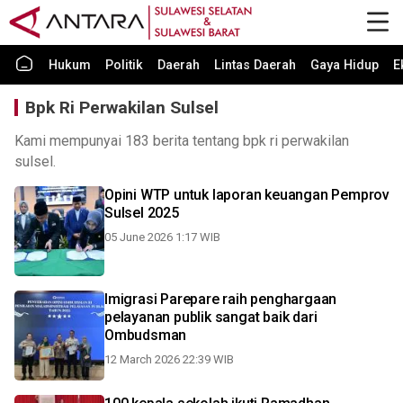
Hukum
Politik
Daerah
Lintas Daerah
Gaya Hidup
E
Bpk Ri Perwakilan Sulsel
Kami mempunyai 183 berita tentang bpk ri perwakilan
sulsel.
Opini WTP untuk laporan keuangan Pemprov
Sulsel 2025
05 June 2026 1:17 WIB
Imigrasi Parepare raih penghargaan
pelayanan publik sangat baik dari
Ombudsman
12 March 2026 22:39 WIB