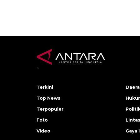
>
Terkini
Daera
Top News
Huku
Terpopuler
Politi
Foto
Linta
Video
Gaya 