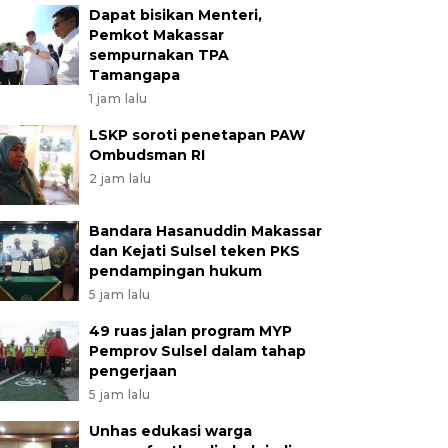
Dapat bisikan Menteri,
Pemkot Makassar
sempurnakan TPA
Tamangapa
1 jam lalu
LSKP soroti penetapan PAW
Ombudsman RI
2 jam lalu
Bandara Hasanuddin Makassar
dan Kejati Sulsel teken PKS
pendampingan hukum
5 jam lalu
49 ruas jalan program MYP
Pemprov Sulsel dalam tahap
pengerjaan
5 jam lalu
Unhas edukasi warga