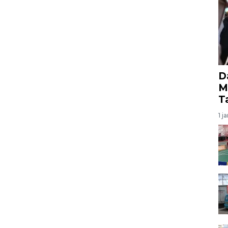
D
M
T
1 j