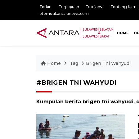
Terkini
Terpopuler
Top News
Tentang Kami
otomotif.antaranews.com
HOME
H
Home
Tag
Brigen Tni Wahyudi
#BRIGEN TNI WAHYUDI
Kumpulan berita brigen tni wahyudi, d