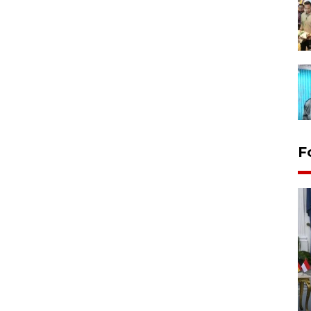
F
FOTO - Kirab memperingati
HUT ke-80 Raja Keraton