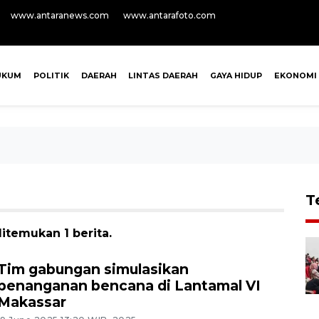
www.antaranews.com
www.antarafoto.com
UKUM
POLITIK
DAERAH
LINTAS DAERAH
GAYA HIDUP
EKONOMI
T
itemukan 1 berita.
Tim gabungan simulasikan
penanganan bencana di Lantamal VI
Makassar