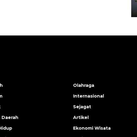
Yogyakarta
02 April 2026 12:51 WIB
h
Olahraga
m
Internasional
k
Sejagat
s Daerah
Artikel
Hidup
Ekonomi Wisata