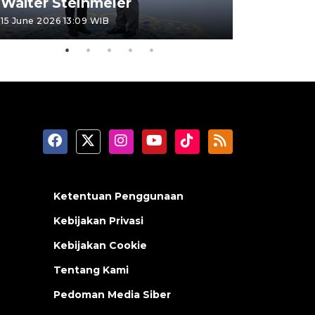
Walter Steinmeier
di Sulbar
15 June 2026 13:09 WIB
11 June 2026 1
Ketentuan Penggunaan
Kebijakan Privasi
Kebijakan Cookie
Tentang Kami
Pedoman Media Siber