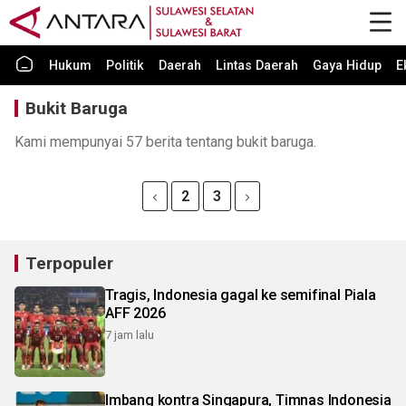
Hukum
Politik
Daerah
Lintas Daerah
Gaya Hidup
E
Bukit Baruga
Kami mempunyai 57 berita tentang bukit baruga.
2
3
Terpopuler
Tragis, Indonesia gagal ke semifinal Piala
AFF 2026
7 jam lalu
Imbang kontra Singapura, Timnas Indonesia