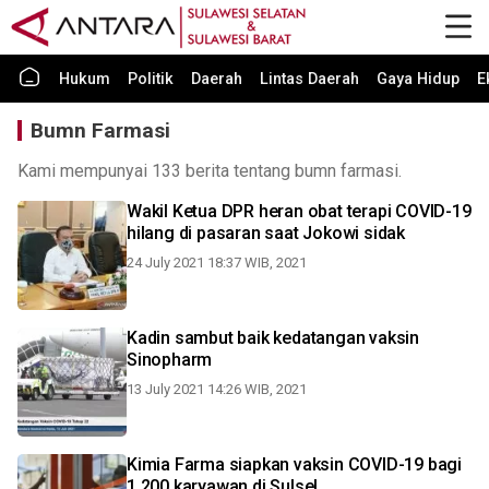
Hukum
Politik
Daerah
Lintas Daerah
Gaya Hidup
E
Bumn Farmasi
Kami mempunyai 133 berita tentang bumn farmasi.
Wakil Ketua DPR heran obat terapi COVID-19
hilang di pasaran saat Jokowi sidak
24 July 2021 18:37 WIB, 2021
Kadin sambut baik kedatangan vaksin
Sinopharm
13 July 2021 14:26 WIB, 2021
Kimia Farma siapkan vaksin COVID-19 bagi
1.200 karyawan di Sulsel