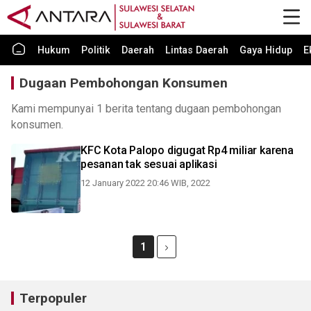
Hukum
Politik
Daerah
Lintas Daerah
Gaya Hidup
E
Dugaan Pembohongan Konsumen
Kami mempunyai 1 berita tentang dugaan pembohongan
konsumen.
KFC Kota Palopo digugat Rp4 miliar karena
pesanan tak sesuai aplikasi
12 January 2022 20:46 WIB, 2022
1
Terpopuler