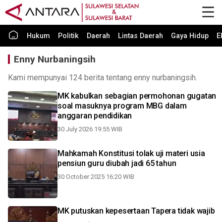
Hukum
Politik
Daerah
Lintas Daerah
Gaya Hidup
E
Enny Nurbaningsih
Kami mempunyai 124 berita tentang enny nurbaningsih.
MK kabulkan sebagian permohonan gugatan
soal masuknya program MBG dalam
anggaran pendidikan
30 July 2026 19:55 WIB
Mahkamah Konstitusi tolak uji materi usia
pensiun guru diubah jadi 65 tahun
30 October 2025 16:20 WIB
MK putuskan kepesertaan Tapera tidak wajib