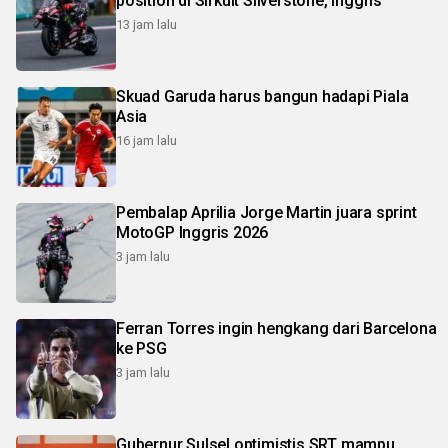
position di Sirkuit Silverstone, Inggris
13 jam lalu
Skuad Garuda harus bangun hadapi Piala
Asia
16 jam lalu
Pembalap Aprilia Jorge Martin juara sprint
MotoGP Inggris 2026
3 jam lalu
Ferran Torres ingin hengkang dari Barcelona
ke PSG
3 jam lalu
Gubernur Sulsel optimistis SRT mampu