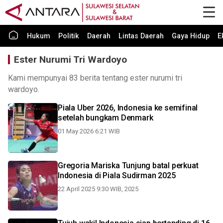
Hukum
Politik
Daerah
Lintas Daerah
Gaya Hidup
E
Ester Nurumi Tri Wardoyo
Kami mempunyai 83 berita tentang ester nurumi tri
wardoyo.
Piala Uber 2026, Indonesia ke semifinal
setelah bungkam Denmark
01 May 2026 6:21 WIB
Gregoria Mariska Tunjung batal perkuat
Indonesia di Piala Sudirman 2025
22 April 2025 9:30 WIB, 2025