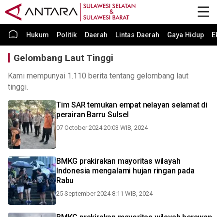
Hukum
Politik
Daerah
Lintas Daerah
Gaya Hidup
E
Gelombang Laut Tinggi
Kami mempunyai 1.110 berita tentang gelombang laut
tinggi.
Tim SAR temukan empat nelayan selamat di
perairan Barru Sulsel
07 October 2024 20:03 WIB, 2024
BMKG prakirakan mayoritas wilayah
Indonesia mengalami hujan ringan pada
Rabu
25 September 2024 8:11 WIB, 2024