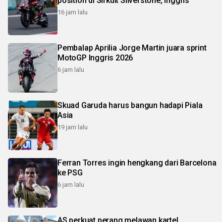
position di Sirkuit Silverstone, Inggris
16 jam lalu
Pembalap Aprilia Jorge Martin juara sprint
MotoGP Inggris 2026
6 jam lalu
Skuad Garuda harus bangun hadapi Piala
Asia
19 jam lalu
Ferran Torres ingin hengkang dari Barcelona
ke PSG
6 jam lalu
AS perkuat perang melawan kartel