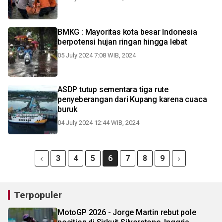
BMKG : Mayoritas kota besar Indonesia
berpotensi hujan ringan hingga lebat
05 July 2024 7:08 WIB, 2024
ASDP tutup sementara tiga rute
penyeberangan dari Kupang karena cuaca
buruk
04 July 2024 12:44 WIB, 2024
3
4
5
6
7
8
9
Terpopuler
MotoGP 2026 - Jorge Martin rebut pole