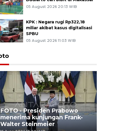
05 August 2026 20:13 WIB
KPK : Negara rugi Rp322,18
miliar akibat kasus digitalisasi
SPBU
05 August 2026 11:03 WIB
oto
FOTO - Presiden Prabowo
menerima kunjungan Frank-
FOTO - H
Walter Steinmeier
di Sulbar