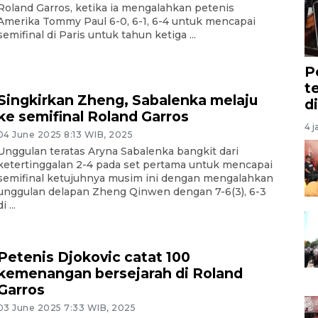
Roland Garros, ketika ia mengalahkan petenis
Amerika Tommy Paul 6-0, 6-1, 6-4 untuk mencapai
semifinal di Paris untuk tahun ketiga ...
P
t
Singkirkan Zheng, Sabalenka melaju
d
ke semifinal Roland Garros
4 j
04 June 2025 8:13 WIB, 2025
Unggulan teratas Aryna Sabalenka bangkit dari
ketertinggalan 2-4 pada set pertama untuk mencapai
semifinal ketujuhnya musim ini dengan mengalahkan
unggulan delapan Zheng Qinwen dengan 7-6(3), 6-3
i ...
Petenis Djokovic catat 100
kemenangan bersejarah di Roland
Garros
03 June 2025 7:33 WIB, 2025