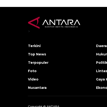
>
Terkini
Daera
Top News
Huku
Terpopuler
Politi
Foto
Linta
Video
Gaya 
Nusantara
Ekon
Copyright © ANTARA