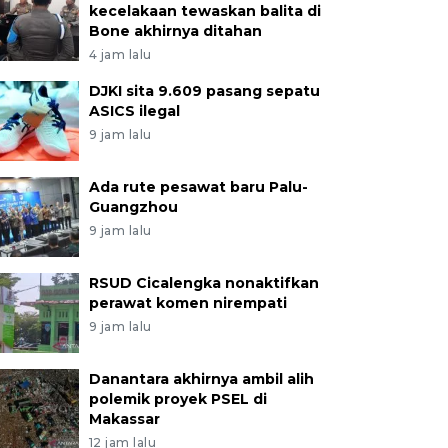
kecelakaan tewaskan balita di
Bone akhirnya ditahan
4 jam lalu
DJKI sita 9.609 pasang sepatu
ASICS ilegal
9 jam lalu
Ada rute pesawat baru Palu-
Guangzhou
9 jam lalu
RSUD Cicalengka nonaktifkan
perawat komen nirempati
9 jam lalu
Danantara akhirnya ambil alih
polemik proyek PSEL di
Makassar
12 jam lalu