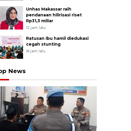
Unhas Makassar raih
pendanaan hilirisasi riset
Rp31,3 miliar
12 jam lalu
Ratusan ibu hamil diedukasi
cegah stunting
16 jam lalu
op News