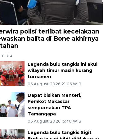
erwira polisi terlibat kecelakaan
ewaskan balita di Bone akhirnya
itahan
am lalu
Legenda bulu tangkis ini akui
wilayah timur masih kurang
turnamen
06 August 2026 21:06 WIB
Dapat bisikan Menteri,
Pemkot Makassar
sempurnakan TPA
Tamangapa
06 August 2026 15:40 WIB
Legenda bulu tangkis Sigit
Budiarto cari bibit di Makassar