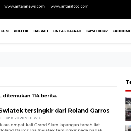
www.antaranews.com
www.antarafoto.com
UKUM
POLITIK
DAERAH
LINTAS DAERAH
GAYA HIDUP
EKONOMI
T
, ditemukan 114 berita.
Swiatek tersingkir dari Roland Garros
01 June 2026 5:01 WIB
Juara empat kali Grand Slam lapangan tanah liat
Roland Garros Iga Swiatek tersingkir pada babak