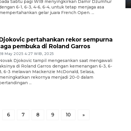
02 April 2026 12:51 WIB
pada Sabtu pagi WIB menyingkirkan Damir Dzumhur
dengan 6-1, 6-3, 4-6, 6-4, untuk tetap menjaga asa
mempertahankan gelar juara French Open. ...
Djokovic pertahankan rekor sempurna
laga pembuka di Roland Garros
28 May 2025 4:27 WIB, 2025
Novak Djokovic tampil mengesankan saat mengawali
aksinya di Roland Garros dengan kemenangan 6-3, 6-
3, 6-3 melawan Mackenzie McDonald, Selasa,
meningkatkan rekornya menjadi 20-0 dalam
pertandingan ...
6
7
8
9
10
»