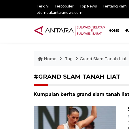
Terkini
Terpopuler
Top News
Tentang Kami
otomotif.antaranews.com
HOME
H
Home
Tag
Grand Slam Tanah Liat
#GRAND SLAM TANAH LIAT
Kumpulan berita grand slam tanah liat