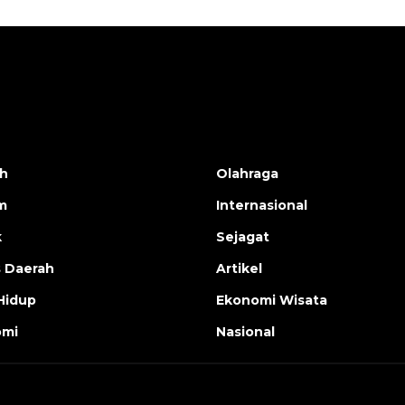
h
Olahraga
m
Internasional
k
Sejagat
s Daerah
Artikel
Hidup
Ekonomi Wisata
omi
Nasional