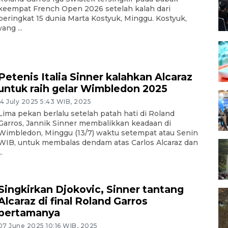
keempat French Open 2026 setelah kalah dari
peringkat 15 dunia Marta Kostyuk, Minggu. Kostyuk,
yang ...
Petenis Italia Sinner kalahkan Alcaraz
untuk raih gelar Wimbledon 2025
14 July 2025 5:43 WIB, 2025
Lima pekan berlalu setelah patah hati di Roland
Garros, Jannik Sinner membalikkan keadaan di
Wimbledon, Minggu (13/7) waktu setempat atau Senin
WIB, untuk membalas dendam atas Carlos Alcaraz dan
..
Singkirkan Djokovic, Sinner tantang
Alcaraz di final Roland Garros
pertamanya
07 June 2025 10:16 WIB, 2025