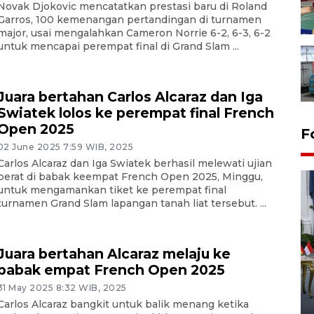
Novak Djokovic mencatatkan prestasi baru di Roland
Garros, 100 kemenangan pertandingan di turnamen
major, usai mengalahkan Cameron Norrie 6-2, 6-3, 6-2
untuk mencapai perempat final di Grand Slam ...
Juara bertahan Carlos Alcaraz dan Iga
Swiatek lolos ke perempat final French
Open 2025
F
02 June 2025 7:59 WIB, 2025
Carlos Alcaraz dan Iga Swiatek berhasil melewati ujian
berat di babak keempat French Open 2025, Minggu,
untuk mengamankan tiket ke perempat final
turnamen Grand Slam lapangan tanah liat tersebut. ...
Juara bertahan Alcaraz melaju ke
FOTO - Kirab memperingati
babak empat French Open 2025
HUT ke-80 Raja Keraton
31 May 2025 8:32 WIB, 2025
Yogyakarta
Carlos Alcaraz bangkit untuk balik menang ketika