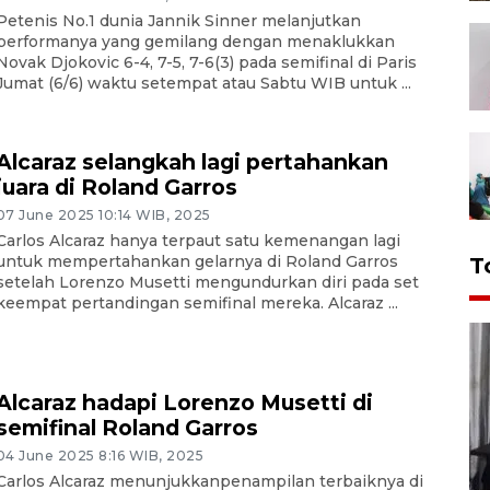
Petenis No.1 dunia Jannik Sinner melanjutkan
performanya yang gemilang dengan menaklukkan
Novak Djokovic 6-4, 7-5, 7-6(3) pada semifinal di Paris
Jumat (6/6) waktu setempat atau Sabtu WIB untuk ...
Alcaraz selangkah lagi pertahankan
juara di Roland Garros
07 June 2025 10:14 WIB, 2025
Carlos Alcaraz hanya terpaut satu kemenangan lagi
untuk mempertahankan gelarnya di Roland Garros
T
setelah Lorenzo Musetti mengundurkan diri pada set
keempat pertandingan semifinal mereka. Alcaraz ...
Alcaraz hadapi Lorenzo Musetti di
semifinal Roland Garros
04 June 2025 8:16 WIB, 2025
Carlos Alcaraz menunjukkanpenampilan terbaiknya di