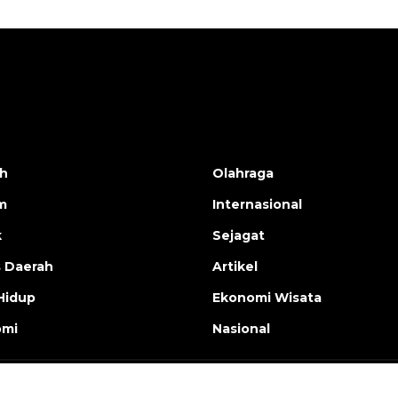
h
Olahraga
m
Internasional
k
Sejagat
s Daerah
Artikel
Hidup
Ekonomi Wisata
omi
Nasional