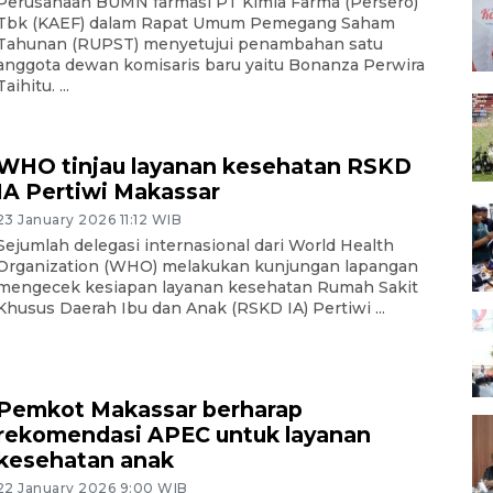
Perusahaan BUMN farmasi PT Kimia Farma (Persero)
Tbk (KAEF) dalam Rapat Umum Pemegang Saham
Tahunan (RUPST) menyetujui penambahan satu
anggota dewan komisaris baru yaitu Bonanza Perwira
Taihitu. ...
WHO tinjau layanan kesehatan RSKD
IA Pertiwi Makassar
23 January 2026 11:12 WIB
Sejumlah delegasi internasional dari World Health
Organization (WHO) melakukan kunjungan lapangan
mengecek kesiapan layanan kesehatan Rumah Sakit
Khusus Daerah Ibu dan Anak (RSKD IA) Pertiwi ...
Pemkot Makassar berharap
rekomendasi APEC untuk layanan
kesehatan anak
22 January 2026 9:00 WIB