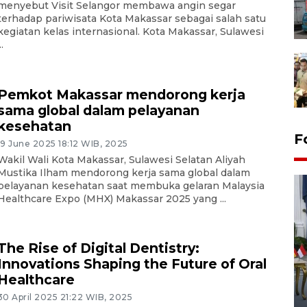
menyebut Visit Selangor membawa angin segar
terhadap pariwisata Kota Makassar sebagai salah satu
kegiatan kelas internasional. Kota Makassar, Sulawesi
..
Pemkot Makassar mendorong kerja
sama global dalam pelayanan
kesehatan
F
19 June 2025 18:12 WIB, 2025
Wakil Wali Kota Makassar, Sulawesi Selatan Aliyah
Mustika Ilham mendorong kerja sama global dalam
pelayanan kesehatan saat membuka gelaran Malaysia
Healthcare Expo (MHX) Makassar 2025 yang ...
The Rise of Digital Dentistry:
Innovations Shaping the Future of Oral
FOTO - Kirab memperingati
Healthcare
HUT ke-80 Raja Keraton
Yogyakarta
30 April 2025 21:22 WIB, 2025