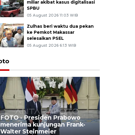
miliar akibat kasus digitalisasi
SPBU
05 August 2026 11:03 WIB
Zulhas beri waktu dua pekan
ke Pemkot Makassar
selesaikan PSEL
05 August 2026 6:13 WIB
oto
FOTO - Presiden Prabowo
menerima kunjungan Frank-
FOTO - H
Walter Steinmeier
di Sulbar