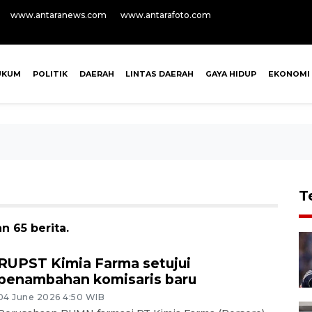
www.antaranews.com
www.antarafoto.com
UKUM
POLITIK
DAERAH
LINTAS DAERAH
GAYA HIDUP
EKONOMI
T
n 65 berita.
RUPST Kimia Farma setujui
penambahan komisaris baru
04 June 2026 4:50 WIB