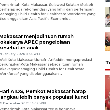
Pemerintah Kota Makassar, Sulawesi Selatan (Sulsel)
berharap ada rekomendasi yang lahir dari pertemuan
Managing Child Health for Healthcare Workforce yang
diselenggarakan Asia Pacific Economic ...
Makassar menjadi tuan rumah
lokakarya APEC pengelolaan
kesehatan anak
21 January 2026 8:36 WIB
Wali Kota MakassarMunafri Arifuddin mengapresiasi
T
penunjukanKota Makassar sebagai tuan rumah
lokakarya"Managing Child Health for Healthcare
Workforce" yang diselenggarakan ...
Hari AIDS, Pemkot Makassar harap
jangkau lebih banyak populasi kunci
01 December 2025 16:02 WIB
Pemerintah Kota Makassar terus berupaya