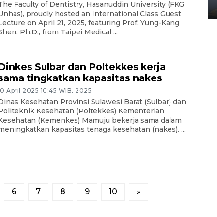
The Faculty of Dentistry, Hasanuddin University (FKG
02 April 2026 12:51 WIB
Unhas), proudly hosted an International Class Guest
Lecture on April 21, 2025, featuring Prof. Yung-Kang
Shen, Ph.D., from Taipei Medical ...
Dinkes Sulbar dan Poltekkes kerja
sama tingkatkan kapasitas nakes
10 April 2025 10:45 WIB, 2025
Dinas Kesehatan Provinsi Sulawesi Barat (Sulbar) dan
Politeknik Kesehatan (Poltekkes) Kementerian
Kesehatan (Kemenkes) Mamuju bekerja sama dalam
meningkatkan kapasitas tenaga kesehatan (nakes). ...
6
7
8
9
10
»