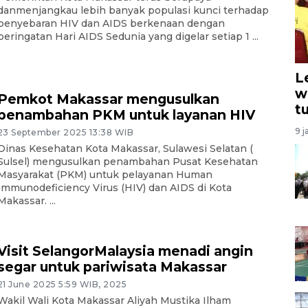
danmenjangkau lebih banyak populasi kunci terhadap
penyebaran HIV dan AIDS berkenaan dengan
peringatan Hari AIDS Sedunia yang digelar setiap 1 ...
L
w
Pemkot Makassar mengusulkan
t
penambahan PKM untuk layanan HIV
9 j
23 September 2025 13:38 WIB
Dinas Kesehatan Kota Makassar, Sulawesi Selatan (
Sulsel) mengusulkan penambahan Pusat Kesehatan
Masyarakat (PKM) untuk pelayanan Human
Immunodeficiency Virus (HIV) dan AIDS di Kota
Makassar. ...
Visit SelangorMalaysia menadi angin
segar untuk pariwisata Makassar
21 June 2025 5:59 WIB, 2025
Wakil Wali Kota Makassar Aliyah Mustika Ilham