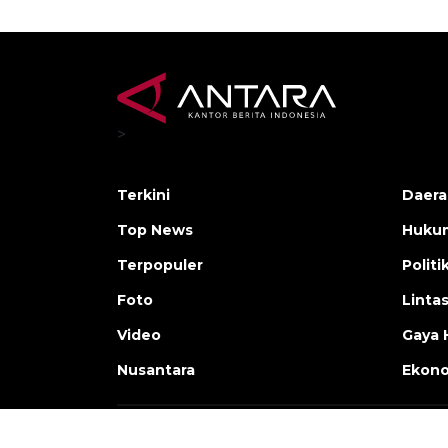
>
Terkini
Daera
Top News
Huku
Terpopuler
Politi
Foto
Linta
Video
Gaya 
Nusantara
Ekon