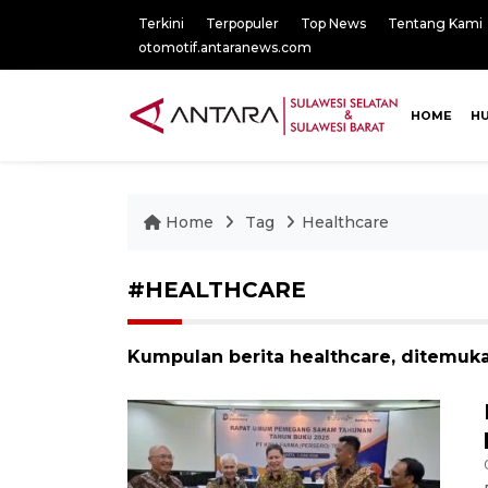
Terkini
Terpopuler
Top News
Tentang Kami
otomotif.antaranews.com
HOME
H
Home
Tag
Healthcare
#HEALTHCARE
Kumpulan berita healthcare, ditemuka