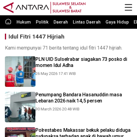
Hukum
Politik
Daerah
Lintas Daerah
Gaya Hidup
E
Idul Fitri 1447 Hijriah
Kami mempunyai 71 berita tentang idul fitri 1447 hijriah.
PLN UID Sulselrabar siagakan 73 posko di
momen Idul Adha
26 May 2026 17:41 WIB
Penumpang Bandara Hasanuddin masa
Lebaran 2026 naik 14,5 persen
30 March 2026 20:48 WIB
Polrestabes Makassar bekuk pelaku diduga
rudupaksa terhadap anak di bawah umur