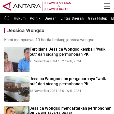
Hukum
Politik
Daerah
Lintas Daerah
Gaya Hidup
E
Jessica Wongso
Kami mempunyai 10 berita tentang jessica wongso.
Terpidana Jessica Wongso kembali "walk
out" dari sidang permohonan PK
25 November 2024 15:27 WIB, 2024
Jessica Wongso dan pengacaranya "walk
out" dari sidang permohonan PK
18 November 2024 13:01 WIB, 2024
Jessica Wongso mendaftarkan permohonan
PK ke PN Jakarta Pusat