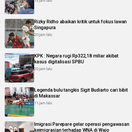
13 jam lalu
Rizky Ridho abaikan kritik untuk fokus lawan
Singapura
20 jam lalu
KPK : Negara rugi Rp322,18 miliar akibat
kasus digitalisasi SPBU
20 jam lalu
Legenda bulu tangkis Sigit Budiarto cari bibit
di Makassar
11 jam lalu
Imigrasi Parepare gelar operasi pengawasan
keimigrasian terhadap WNA di Wajo