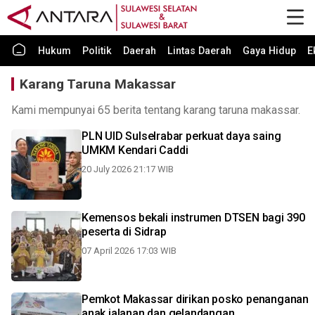
Hukum
Politik
Daerah
Lintas Daerah
Gaya Hidup
E
Karang Taruna Makassar
Kami mempunyai 65 berita tentang karang taruna makassar.
PLN UID Sulselrabar perkuat daya saing
UMKM Kendari Caddi
20 July 2026 21:17 WIB
Kemensos bekali instrumen DTSEN bagi 390
peserta di Sidrap
07 April 2026 17:03 WIB
Pemkot Makassar dirikan posko penanganan
anak jalanan dan gelandangan