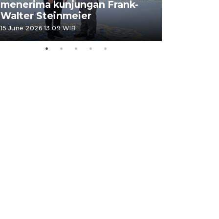
menerima kunjungan Frank-
FOTO - H
Walter Steinmeier
di Sulbar
15 June 2026 13:09 WIB
11 June 2026 1