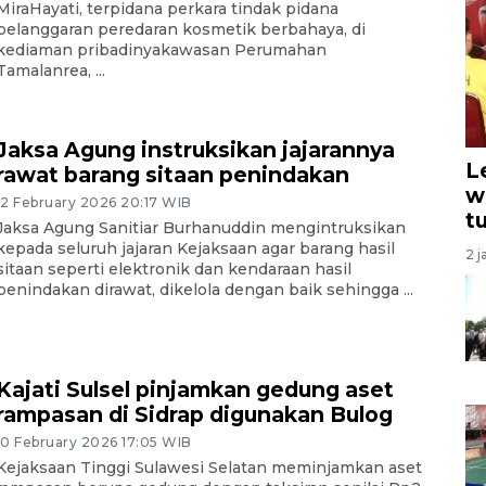
MiraHayati, terpidana perkara tindak pidana
pelanggaran peredaran kosmetik berbahaya, di
kediaman pribadinyakawasan Perumahan
Tamalanrea, ...
Jaksa Agung instruksikan jajarannya
L
rawat barang sitaan penindakan
w
12 February 2026 20:17 WIB
t
Jaksa Agung Sanitiar Burhanuddin mengintruksikan
kepada seluruh jajaran Kejaksaan agar barang hasil
2 j
sitaan seperti elektronik dan kendaraan hasil
penindakan dirawat, dikelola dengan baik sehingga ...
Kajati Sulsel pinjamkan gedung aset
rampasan di Sidrap digunakan Bulog
10 February 2026 17:05 WIB
Kejaksaan Tinggi Sulawesi Selatan meminjamkan aset