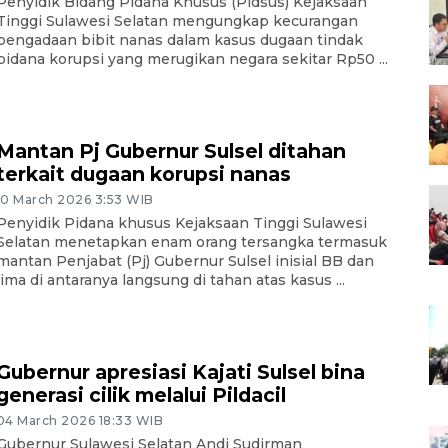
Penyidik Bidang Pidana Khusus (Pidsus) Kejaksaan
Tinggi Sulawesi Selatan mengungkap kecurangan
pengadaan bibit nanas dalam kasus dugaan tindak
pidana korupsi yang merugikan negara sekitar Rp50 ...
Mantan Pj Gubernur Sulsel ditahan
terkait dugaan korupsi nanas
10 March 2026 3:53 WIB
Penyidik Pidana khusus Kejaksaan Tinggi Sulawesi
Selatan menetapkan enam orang tersangka termasuk
mantan Penjabat (Pj) Gubernur Sulsel inisial BB dan
lima di antaranya langsung di tahan atas kasus ...
Gubernur apresiasi Kajati Sulsel bina
generasi cilik melalui Pildacil
04 March 2026 18:33 WIB
Gubernur Sulawesi Selatan Andi Sudirman