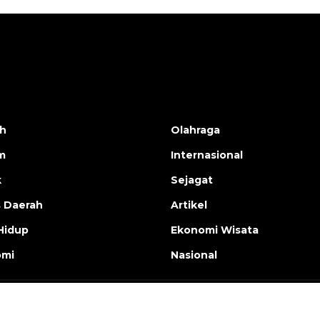
h
Olahraga
m
Internasional
k
Sejagat
s Daerah
Artikel
Hidup
Ekonomi Wisata
omi
Nasional