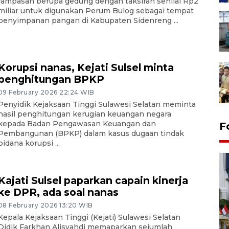
rampasan berupa gedung dengan taksiran senilai Rp2
miliar untuk digunakan Perum Bulog sebagai tempat
penyimpanan pangan di Kabupaten Sidenreng ...
Korupsi nanas, Kejati Sulsel minta
penghitungan BPKP
09 February 2026 22:24 WIB
Penyidik Kejaksaan Tinggi Sulawesi Selatan meminta
hasil penghitungan kerugian keuangan negara
kepada Badan Pengawasan Keuangan dan
F
Pembangunan (BPKP) dalam kasus dugaan tindak
pidana korupsi ...
Kajati Sulsel paparkan capain kinerja
ke DPR, ada soal nanas
08 February 2026 13:20 WIB
Kepala Kejaksaan Tinggi (Kejati) Sulawesi Selatan
FOTO - Kirab memperingati
Didik Farkhan Alisyahdi memaparkan sejumlah