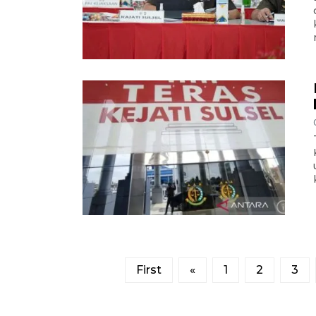
First
«
1
2
3