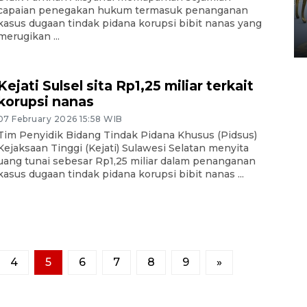
HUT ke-80 Raja Keraton
capaian penegakan hukum termasuk penanganan
Yogyakarta
kasus dugaan tindak pidana korupsi bibit nanas yang
merugikan ...
02 April 2026 12:51 WIB
Kejati Sulsel sita Rp1,25 miliar terkait
korupsi nanas
07 February 2026 15:58 WIB
Tim Penyidik Bidang Tindak Pidana Khusus (Pidsus)
Kejaksaan Tinggi (Kejati) Sulawesi Selatan menyita
uang tunai sebesar Rp1,25 miliar dalam penanganan
kasus dugaan tindak pidana korupsi bibit nanas ...
4
5
6
7
8
9
»