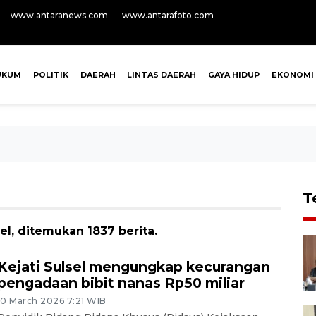
www.antaranews.com
www.antarafoto.com
UKUM
POLITIK
DAERAH
LINTAS DAERAH
GAYA HIDUP
EKONOMI
T
el, ditemukan 1837 berita.
Kejati Sulsel mengungkap kecurangan
pengadaan bibit nanas Rp50 miliar
10 March 2026 7:21 WIB