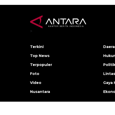
>
Terkini
Daera
Top News
Huku
Terpopuler
Politi
Foto
Linta
Video
Gaya 
Nusantara
Ekon
Copyright © ANTARA