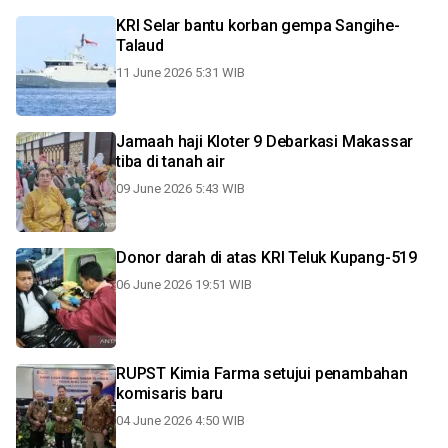
KRI Selar bantu korban gempa Sangihe-
Talaud
11 June 2026 5:31 WIB
Jamaah haji Kloter 9 Debarkasi Makassar
tiba di tanah air
09 June 2026 5:43 WIB
Donor darah di atas KRI Teluk Kupang-519
06 June 2026 19:51 WIB
RUPST Kimia Farma setujui penambahan
komisaris baru
04 June 2026 4:50 WIB