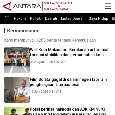
Hukum
Politik
Daerah
Lintas Daerah
Gaya Hidup
E
Kemanusiaan
Kami mempunyai 3.263 berita tentang kemanusiaan.
Wali Kota Makassar : Kerukunan antarumat
fondasi stabilitas dan pertumbuhan kota
01 August 2026 5:52 WIB
Film Solata gagal di dalam negeri tapi raih
penghargaan internasional
19 July 2026 0:11 WIB
Polisi periksa nakhoda dan ABK KM Nurul
Salsa yang tenggelam di Perairan Selayar