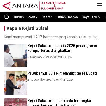
Hukum
Politik
Daerah
Lintas Daerah
Gaya Hidup
E
Kepala Kejati Sulsel
Kami mempunyai 1.217 berita tentang kepala kejati sulsel.
Kejati Sulsel optimistis 2025 penanganan
korupsi terus ditingkatkan
04 January 2025 22:39 WIB, 2025
Pj Gubernur Sulsel melantik tiga Pj Bupati
21 December 2024 0:01 WIB, 2024
Kejati Sulsel menahan satu tersangka
dugaan korupsi di perbankan