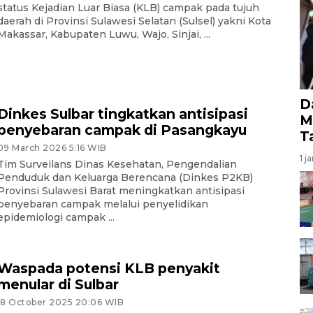
status Kejadian Luar Biasa (KLB) campak pada tujuh
daerah di Provinsi Sulawesi Selatan (Sulsel) yakni Kota
Makassar, Kabupaten Luwu, Wajo, Sinjai, ...
D
Dinkes Sulbar tingkatkan antisipasi
M
penyebaran campak di Pasangkayu
T
09 March 2026 5:16 WIB
1 j
Tim Surveilans Dinas Kesehatan, Pengendalian
Penduduk dan Keluarga Berencana (Dinkes P2KB)
Provinsi Sulawesi Barat meningkatkan antisipasi
penyebaran campak melalui penyelidikan
epidemiologi campak ...
Waspada potensi KLB penyakit
menular di Sulbar
18 October 2025 20:06 WIB