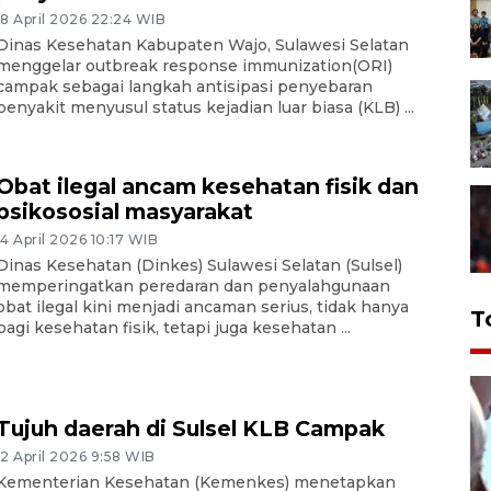
18 April 2026 22:24 WIB
Dinas Kesehatan Kabupaten Wajo, Sulawesi Selatan
menggelar outbreak response immunization(ORI)
campak sebagai langkah antisipasi penyebaran
penyakit menyusul status kejadian luar biasa (KLB) ...
Obat ilegal ancam kesehatan fisik dan
psikososial masyarakat
14 April 2026 10:17 WIB
Dinas Kesehatan (Dinkes) Sulawesi Selatan (Sulsel)
memperingatkan peredaran dan penyalahgunaan
obat ilegal kini menjadi ancaman serius, tidak hanya
T
bagi kesehatan fisik, tetapi juga kesehatan ...
Tujuh daerah di Sulsel KLB Campak
12 April 2026 9:58 WIB
Kementerian Kesehatan (Kemenkes) menetapkan