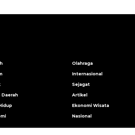
h
Olahraga
m
Internasional
k
Sejagat
s Daerah
Artikel
Hidup
Ekonomi Wisata
omi
Nasional