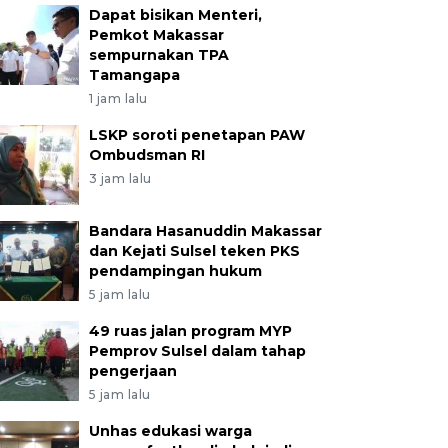
Dapat bisikan Menteri,
Pemkot Makassar
sempurnakan TPA
Tamangapa
1 jam lalu
LSKP soroti penetapan PAW
Ombudsman RI
3 jam lalu
Bandara Hasanuddin Makassar
dan Kejati Sulsel teken PKS
pendampingan hukum
5 jam lalu
49 ruas jalan program MYP
Pemprov Sulsel dalam tahap
pengerjaan
5 jam lalu
Unhas edukasi warga