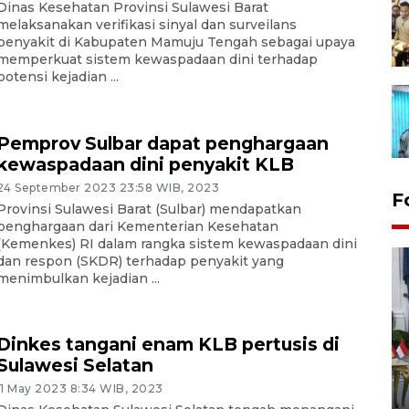
Dinas Kesehatan Provinsi Sulawesi Barat
melaksanakan verifikasi sinyal dan surveilans
penyakit di Kabupaten Mamuju Tengah sebagai upaya
memperkuat sistem kewaspadaan dini terhadap
potensi kejadian ...
Pemprov Sulbar dapat penghargaan
kewaspadaan dini penyakit KLB
24 September 2023 23:58 WIB, 2023
F
Provinsi Sulawesi Barat (Sulbar) mendapatkan
penghargaan dari Kementerian Kesehatan
(Kemenkes) RI dalam rangka sistem kewaspadaan dini
dan respon (SKDR) terhadap penyakit yang
menimbulkan kejadian ...
Dinkes tangani enam KLB pertusis di
Sulawesi Selatan
FOTO - Kirab memperingati
HUT ke-80 Raja Keraton
11 May 2023 8:34 WIB, 2023