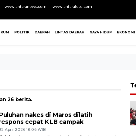
www.antaranews.com
www.antarafoto.com
UKUM
POLITIK
DAERAH
LINTAS DAERAH
GAYA HIDUP
EKONOMI
T
n 26 berita.
Puluhan nakes di Maros dilatih
respons cepat KLB campak
22 April 2026 18:06 WIB