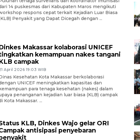
Puluhan tenaga surveilans dan koordinator imunisasi
dari 14 puskesmas dari Kabupaten Maros mengikuti
workshop respons cepat terkait Kejadian Luar Biasa
(KLB) Penyakit yang Dapat Dicegah dengan ...
Dinkes Makassar kolaborasi UNICEF
tingkatkan kemampuan nakes tangani
KLB campak
21 April 2026 19:03 WIB
Dinas Kesehatan Kota Makassar berkolaborasi
dengan UNICEF meningkatkan kapasitas dan
kemampuan para tenaga kesehatan (nakes) dalam
upaya penanganan kejadian luar biasa (KLB) campak
di Kota Makassar. ...
Status KLB, Dinkes Wajo gelar ORI
Campak antisipasi penyebaran
penyakit