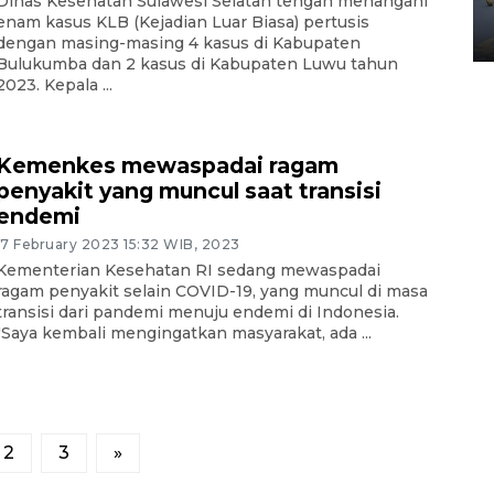
Dinas Kesehatan Sulawesi Selatan tengah menangani
Yogyakarta
enam kasus KLB (Kejadian Luar Biasa) pertusis
02 April 2026 12:51 WIB
dengan masing-masing 4 kasus di Kabupaten
Bulukumba dan 2 kasus di Kabupaten Luwu tahun
2023. Kepala ...
Kemenkes mewaspadai ragam
penyakit yang muncul saat transisi
endemi
17 February 2023 15:32 WIB, 2023
Kementerian Kesehatan RI sedang mewaspadai
ragam penyakit selain COVID-19, yang muncul di masa
transisi dari pandemi menuju endemi di Indonesia.
"Saya kembali mengingatkan masyarakat, ada ...
2
3
»