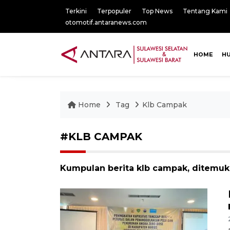
Terkini
Terpopuler
Top News
Tentang Kami
otomotif.antaranews.com
HOME
H
Home
Tag
Klb Campak
#KLB CAMPAK
Kumpulan berita klb campak, ditemuka