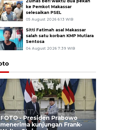
Zulhas beri waktu dua pekan
ke Pemkot Makassar
selesaikan PSEL
05 August 2026 6:13 WIB
Sitti Fatimah asal Makassar
salah satu korban KMP Mutiara
Sentosa
04 August 2026 7:39 WIB
oto
FOTO - Presiden Prabowo
menerima kunjungan Frank-
FOTO - H