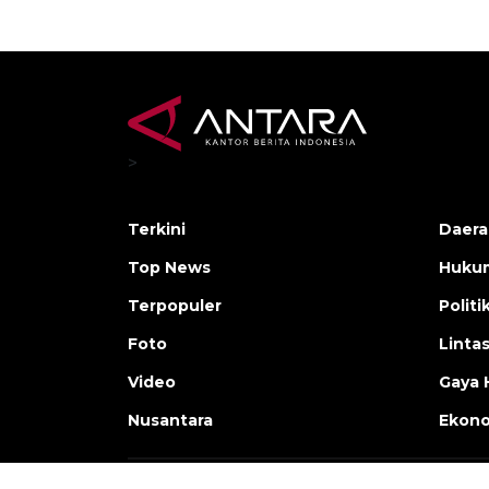
>
Terkini
Daera
Top News
Huku
Terpopuler
Politi
Foto
Linta
Video
Gaya 
Nusantara
Ekon