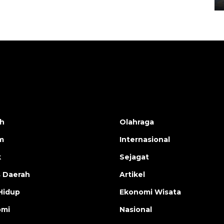
h
Olahraga
m
Internasional
k
Sejagat
s Daerah
Artikel
Hidup
Ekonomi Wisata
omi
Nasional