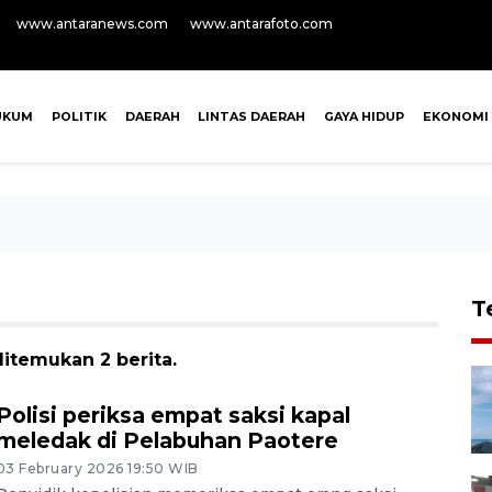
www.antaranews.com
www.antarafoto.com
UKUM
POLITIK
DAERAH
LINTAS DAERAH
GAYA HIDUP
EKONOMI
T
itemukan 2 berita.
Polisi periksa empat saksi kapal
meledak di Pelabuhan Paotere
03 February 2026 19:50 WIB