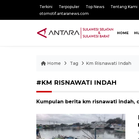
Terkini
Terpopuler
Top News
Tentang Kami
otomotif.antaranews.com
HOME
H
Home
Tag
Km Risnawati Indah
#KM RISNAWATI INDAH
Kumpulan berita km risnawati indah, d