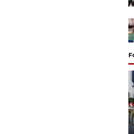
F
FOTO - Kirab memperingati
HUT ke-80 Raja Keraton
Yogyakarta
02 April 2026 12:51 WIB