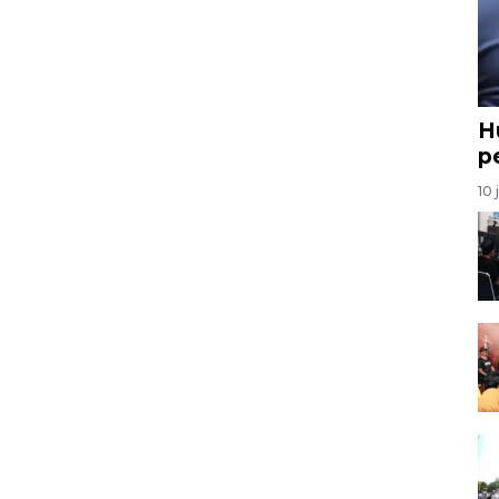
H
p
10 