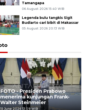
Tamangapa
06 August 2026 15:40 WIB
Legenda bulu tangkis Sigit
Budiarto cari bibit di Makassar
05 August 2026 20:13 WIB
oto
FOTO - Presiden Prabowo
menerima kunjungan Frank-
FOTO - H
Walter Steinmeier
di Sulbar
15 June 2026 13:09 WIB
11 June 2026 1