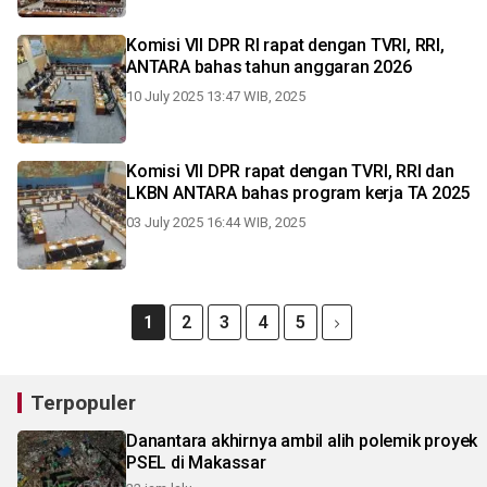
Komisi VII DPR RI rapat dengan TVRI, RRI,
ANTARA bahas tahun anggaran 2026
10 July 2025 13:47 WIB, 2025
Komisi VII DPR rapat dengan TVRI, RRI dan
LKBN ANTARA bahas program kerja TA 2025
03 July 2025 16:44 WIB, 2025
1
2
3
4
5
Terpopuler
Danantara akhirnya ambil alih polemik proyek
PSEL di Makassar