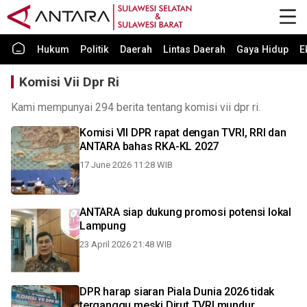
Hukum
Politik
Daerah
Lintas Daerah
Gaya Hidup
E
Komisi Vii Dpr Ri
Kami mempunyai 294 berita tentang komisi vii dpr ri.
Komisi VII DPR rapat dengan TVRI, RRI dan
ANTARA bahas RKA-KL 2027
17 June 2026 11:28 WIB
ANTARA siap dukung promosi potensi lokal
Lampung
23 April 2026 21:48 WIB
DPR harap siaran Piala Dunia 2026 tidak
terganggu meski Dirut TVRI mundur