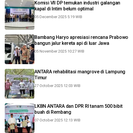
Komisi VII DP temukan industri galangan
kapal di Intim belum optimal
05 December 2025 5:19 WIB
Bambang Haryo apresiasi rencana Prabowo
bangun jalur kereta api di luar Jawa
05 November 2025 10:27 WIB
ANTARA rehabilitasi mangrove di Lampung
Timur
27 October 2025 12:03 WIB
LKBN ANTARA dan DPR RI tanam 500 bibit
buah di Rembang
07 October 2025 12:13 WIB