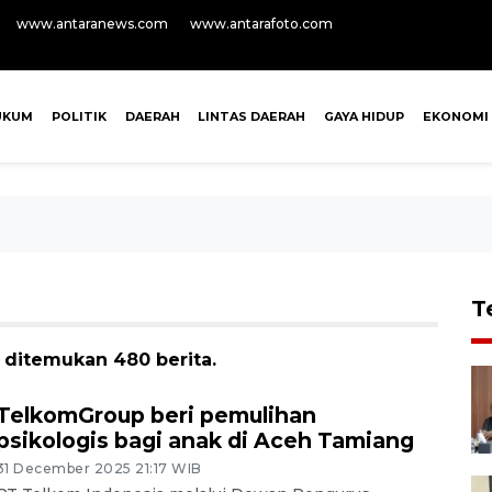
www.antaranews.com
www.antarafoto.com
UKUM
POLITIK
DAERAH
LINTAS DAERAH
GAYA HIDUP
EKONOMI
T
, ditemukan 480 berita.
TelkomGroup beri pemulihan
psikologis bagi anak di Aceh Tamiang
31 December 2025 21:17 WIB