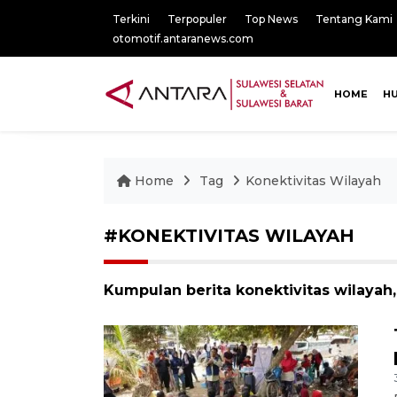
Terkini
Terpopuler
Top News
Tentang Kami
otomotif.antaranews.com
HOME
H
Home
Tag
Konektivitas Wilayah
#KONEKTIVITAS WILAYAH
Kumpulan berita konektivitas wilayah