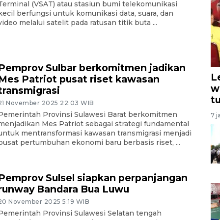
Terminal (VSAT) atau stasiun bumi telekomunikasi
kecil berfungsi untuk komunikasi data, suara, dan
video melalui satelit pada ratusan titik buta ...
Pemprov Sulbar berkomitmen jadikan
L
Mes Patriot pusat riset kawasan
w
transmigrasi
t
21 November 2025 22:03 WIB
Pemerintah Provinsi Sulawesi Barat berkomitmen
7 j
menjadikan Mes Patriot sebagai strategi fundamental
untuk mentransformasi kawasan transmigrasi menjadi
pusat pertumbuhan ekonomi baru berbasis riset, ...
Pemprov Sulsel siapkan perpanjangan
runway Bandara Bua Luwu
20 November 2025 5:19 WIB
Pemerintah Provinsi Sulawesi Selatan tengah