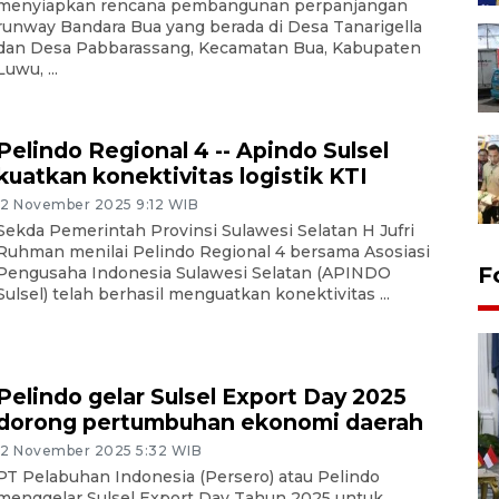
menyiapkan rencana pembangunan perpanjangan
runway Bandara Bua yang berada di Desa Tanarigella
dan Desa Pabbarassang, Kecamatan Bua, Kabupaten
Luwu, ...
Pelindo Regional 4 -- Apindo Sulsel
kuatkan konektivitas logistik KTI
12 November 2025 9:12 WIB
Sekda Pemerintah Provinsi Sulawesi Selatan H Jufri
Ruhman menilai Pelindo Regional 4 bersama Asosiasi
F
Pengusaha Indonesia Sulawesi Selatan (APINDO
Sulsel) telah berhasil menguatkan konektivitas ...
Pelindo gelar Sulsel Export Day 2025
dorong pertumbuhan ekonomi daerah
12 November 2025 5:32 WIB
PT Pelabuhan Indonesia (Persero) atau Pelindo
FOTO - Kirab memperingati
menggelar Sulsel Export Day Tahun 2025 untuk