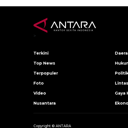
>
Terkini
Daera
Top News
Huku
Terpopuler
Politi
Foto
Linta
Video
Gaya 
Nusantara
Ekon
Copyright © ANTARA