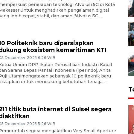
memperkuat penerapan teknologi AIvolusi 5G di Kota
Makassar untuk menghadirkan pengalaman digital
yang lebih cepat, stabil, dan aman. "AIvolusi5G ...
10 Politeknik baru dipersiapkan
dukung ekosistem kemaritiman KTI
05 December 2025 6:26 WIB
Ketua Umum DPP Ikatan Perusahaan Industri Kapal
dan Sarana Lepas Pantai Indonesia (Iperindo), Anita
Puji Utamimengatakan sebanyak 10 politeknik baru
disiapkan untuk mendukung kebutuhan tenaga ...
T
211 titik buta internet di Sulsel segera
diaktifkan
05 December 2025 5:26 WIB
Pemerintah segera mengaktifkan Very Small Aperture