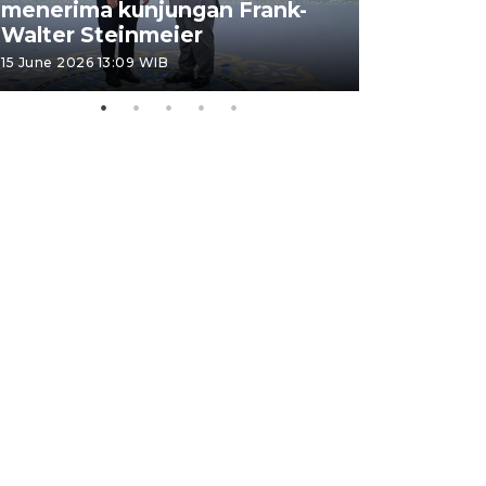
menerima kunjungan Frank-
FOTO - H
Walter Steinmeier
di Sulbar
15 June 2026 13:09 WIB
11 June 2026 1