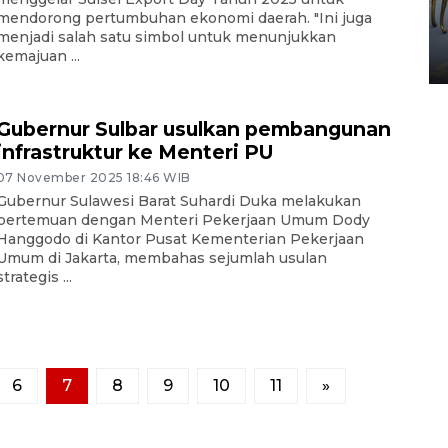
HUT ke-80 Raja Keraton
mendorong pertumbuhan ekonomi daerah. "Ini juga
Yogyakarta
menjadi salah satu simbol untuk menunjukkan
kemajuan ...
02 April 2026 12:51 WIB
Gubernur Sulbar usulkan pembangunan
infrastruktur ke Menteri PU
07 November 2025 18:46 WIB
Gubernur Sulawesi Barat Suhardi Duka melakukan
pertemuan dengan Menteri Pekerjaan Umum Dody
Hanggodo di Kantor Pusat Kementerian Pekerjaan
Umum di Jakarta, membahas sejumlah usulan
strategis ...
6
7
8
9
10
11
»