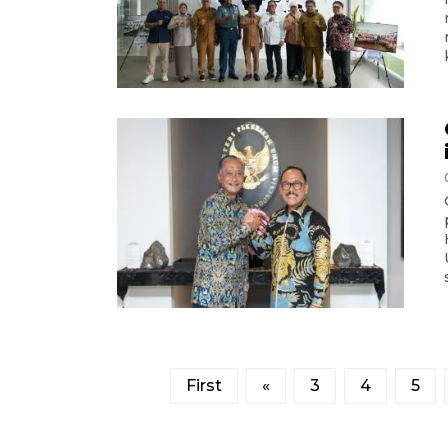
First
«
3
4
5