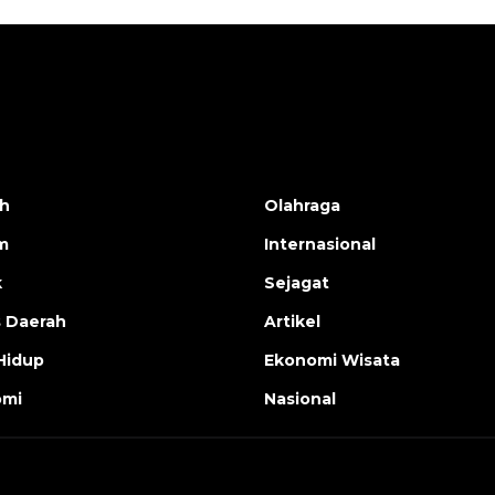
h
Olahraga
m
Internasional
k
Sejagat
s Daerah
Artikel
Hidup
Ekonomi Wisata
omi
Nasional