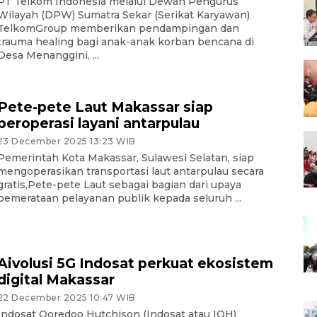
PT Telkom Indonesia melalui Dewan Pengurus
Wilayah (DPW) Sumatra Sekar (Serikat Karyawan)
TelkomGroup memberikan pendampingan dan
trauma healing bagi anak-anak korban bencana di
Desa Menanggini, ...
Pete-pete Laut Makassar siap
beroperasi layani antarpulau
23 December 2025 13:23 WIB
Pemerintah Kota Makassar, Sulawesi Selatan, siap
mengoperasikan transportasi laut antarpulau secara
gratis,Pete-pete Laut sebagai bagian dari upaya
pemerataan pelayanan publik kepada seluruh ...
Aivolusi 5G Indosat perkuat ekosistem
digital Makassar
22 December 2025 10:47 WIB
Indosat Ooredoo Hutchison (Indosat atau IOH)