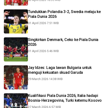
Tundukkan Polandia 3-2, Swedia melaju ke
Piala Dunia 2026
01 April 2026 7:51 WIB
Singkirkan Denmark, Ceko ke Piala Dunia
2026
01 April 2026 5:46 WIB
Jay Idzes: Laga lawan Bulgaria untuk
menguji kekuatan skuad Garuda
29 March 2026 14:38 WIB
Kualifikasi Piala Dunia 2026, Italia hadapi
Bosnia-Herzegovina, Turki ketemu Kosovo
27 March 2026 6:57 WIB