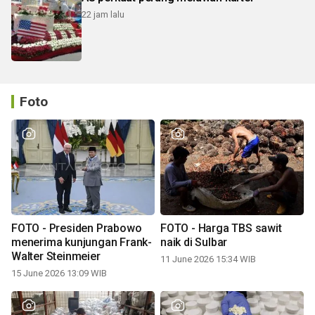
22 jam lalu
Foto
FOTO - Presiden Prabowo
FOTO - Harga TBS sawit
menerima kunjungan Frank-
naik di Sulbar
Walter Steinmeier
11 June 2026 15:34 WIB
15 June 2026 13:09 WIB