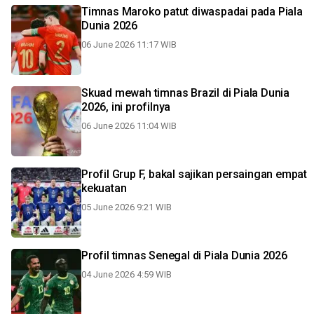
Timnas Maroko patut diwaspadai pada Piala
Dunia 2026
06 June 2026 11:17 WIB
Skuad mewah timnas Brazil di Piala Dunia
2026, ini profilnya
06 June 2026 11:04 WIB
Profil Grup F, bakal sajikan persaingan empat
kekuatan
05 June 2026 9:21 WIB
Profil timnas Senegal di Piala Dunia 2026
04 June 2026 4:59 WIB