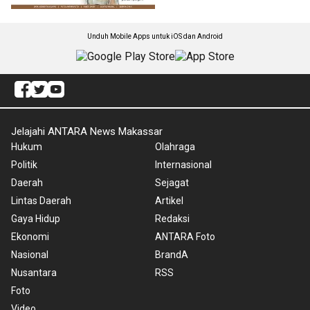
Unduh Mobile Apps untuk iOS dan Android
Jelajahi ANTARA News Makassar
Hukum
Olahraga
Politik
Internasional
Daerah
Sejagat
Lintas Daerah
Artikel
Gaya Hidup
Redaksi
Ekonomi
ANTARA Foto
Nasional
BrandA
Nusantara
RSS
Foto
Video