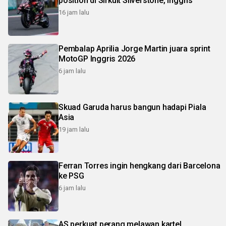
position di Sirkuit Silverstone, Inggris
16 jam lalu
Pembalap Aprilia Jorge Martin juara sprint
MotoGP Inggris 2026
6 jam lalu
Skuad Garuda harus bangun hadapi Piala
Asia
19 jam lalu
Ferran Torres ingin hengkang dari Barcelona
ke PSG
6 jam lalu
AS perkuat perang melawan kartel