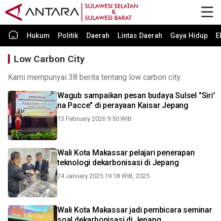
Hukum
Politik
Daerah
Lintas Daerah
Gaya Hidup
E
Low Carbon City
Kami mempunyai 38 berita tentang low carbon city.
Wagub sampaikan pesan budaya Sulsel "Siri'
na Pacce" di perayaan Kaisar Jepang
13 February 2026 9:50 WIB
Wali Kota Makassar pelajari penerapan
teknologi dekarbonisasi di Jepang
24 January 2025 19:18 WIB, 2025
Wali Kota Makassar jadi pembicara seminar
soal dekarbonisasi di Jepang