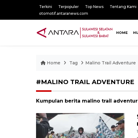
Terkini
Terpopuler
Top News
Tentang Kami
otomotif.antaranews.com
HOME
H
Home
Tag
Malino Trail Adventure
#MALINO TRAIL ADVENTURE
Kumpulan berita malino trail adventur