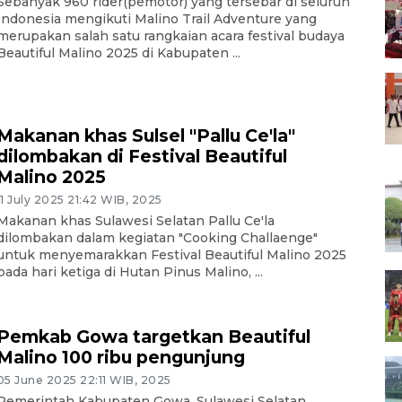
Sebanyak 960 rider(pemotor) yang tersebar di seluruh
Indonesia mengikuti Malino Trail Adventure yang
merupakan salah satu rangkaian acara festival budaya
Beautiful Malino 2025 di Kabupaten ...
Makanan khas Sulsel "Pallu Ce'la"
dilombakan di Festival Beautiful
Malino 2025
11 July 2025 21:42 WIB, 2025
Makanan khas Sulawesi Selatan Pallu Ce'la
dilombakan dalam kegiatan "Cooking Challaenge"
untuk menyemarakkan Festival Beautiful Malino 2025
pada hari ketiga di Hutan Pinus Malino, ...
Pemkab Gowa targetkan Beautiful
Malino 100 ribu pengunjung
05 June 2025 22:11 WIB, 2025
Pemerintah Kabupaten Gowa, Sulawesi Selatan,