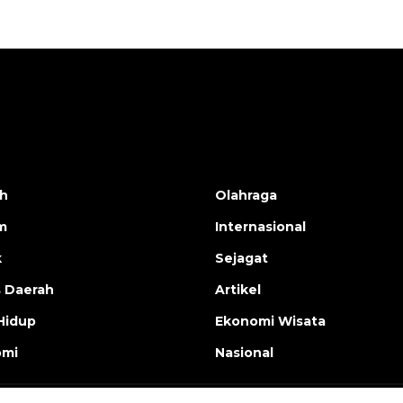
h
Olahraga
m
Internasional
k
Sejagat
s Daerah
Artikel
Hidup
Ekonomi Wisata
omi
Nasional