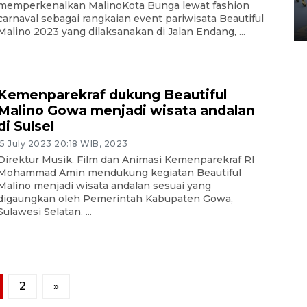
Yogyakarta
memperkenalkan MalinoKota Bunga lewat fashion
carnaval sebagai rangkaian event pariwisata Beautiful
02 April 2026 12:51 WIB
Malino 2023 yang dilaksanakan di Jalan Endang, ...
Kemenparekraf dukung Beautiful
Malino Gowa menjadi wisata andalan
di Sulsel
15 July 2023 20:18 WIB, 2023
Direktur Musik, Film dan Animasi Kemenparekraf RI
Mohammad Amin mendukung kegiatan Beautiful
Malino menjadi wisata andalan sesuai yang
digaungkan oleh Pemerintah Kabupaten Gowa,
Sulawesi Selatan. ...
2
»