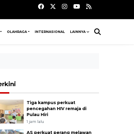
OLAHRAGA
INTERNASIONAL
LAINNYA
erkini
Tiga kampus perkuat
pencegahan HIV remaja di
Pulau Hiri
1 jam lalu
AS perkuat perang melawan