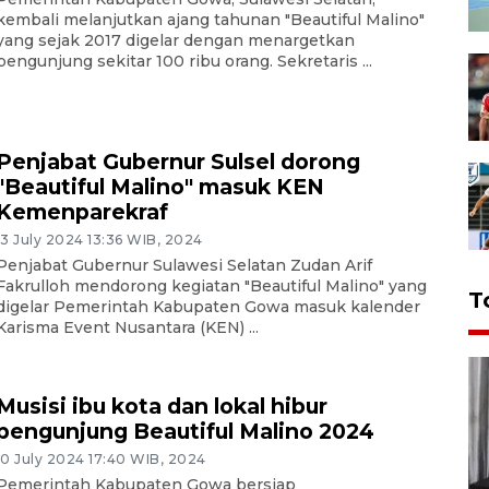
kembali melanjutkan ajang tahunan "Beautiful Malino"
yang sejak 2017 digelar dengan menargetkan
pengunjung sekitar 100 ribu orang. Sekretaris ...
Penjabat Gubernur Sulsel dorong
"Beautiful Malino" masuk KEN
Kemenparekraf
13 July 2024 13:36 WIB, 2024
Penjabat Gubernur Sulawesi Selatan Zudan Arif
Fakrulloh mendorong kegiatan "Beautiful Malino" yang
T
digelar Pemerintah Kabupaten Gowa masuk kalender
Karisma Event Nusantara (KEN) ...
Musisi ibu kota dan lokal hibur
pengunjung Beautiful Malino 2024
10 July 2024 17:40 WIB, 2024
Pemerintah Kabupaten Gowa bersiap