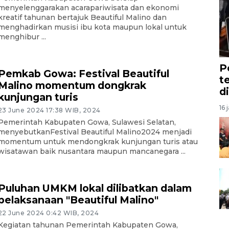
menyelenggarakan acarapariwisata dan ekonomi
kreatif tahunan bertajuk Beautiful Malino dan
menghadirkan musisi ibu kota maupun lokal untuk
menghibur ...
P
Pemkab Gowa: Festival Beautiful
t
Malino momentum dongkrak
d
kunjungan turis
16 
23 June 2024 17:38 WIB, 2024
Pemerintah Kabupaten Gowa, Sulawesi Selatan,
menyebutkanFestival Beautiful Malino2024 menjadi
momentum untuk mendongkrak kunjungan turis atau
wisatawan baik nusantara maupun mancanegara ...
Puluhan UMKM lokal dilibatkan dalam
pelaksanaan "Beautiful Malino"
22 June 2024 0:42 WIB, 2024
Kegiatan tahunan Pemerintah Kabupaten Gowa,