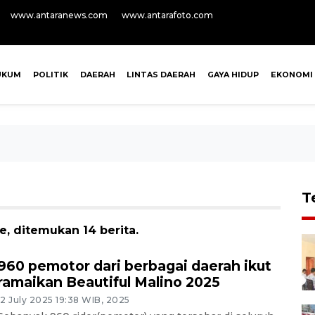
www.antaranews.com
www.antarafoto.com
UKUM
POLITIK
DAERAH
LINTAS DAERAH
GAYA HIDUP
EKONOMI
T
e, ditemukan 14 berita.
960 pemotor dari berbagai daerah ikut
ramaikan Beautiful Malino 2025
12 July 2025 19:38 WIB, 2025