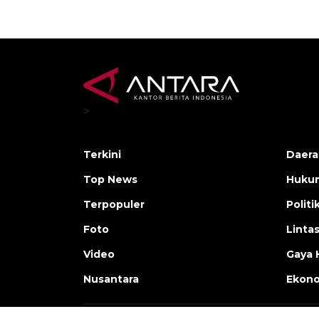
>
Terkini
Daera
Top News
Huku
Terpopuler
Politi
Foto
Linta
Video
Gaya 
Nusantara
Ekon