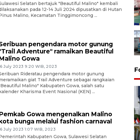
Sulawesi Selatan bertajuk "Beautiful Malino" kembali
dilaksanakan pada 12-14 Juli 2024 dipusatkan di Hutan
Pinus Malino, Kecamatan Tinggimoncong ...
Seribuan pengendara motor gunung
"Trail Adventure" ramaikan Beautiful
Malino Gowa
16 July 2023 9:20 WIB, 2023
F
Seribuan Rideratau pengendara motor gunung
meramaikan giat Trail Adventure sebagai rangkaian
"Beautiful Malino" Kabupaten Gowa, salah satu
kalender Kharisma Event Nasional (KEN) ...
Pemkab Gowa mengenalkan Malino
kota bunga melalui fashion carnaval
FOTO - Kirab memperingati
16 July 2023 1:07 WIB, 2023
HUT ke-80 Raja Keraton
Pemerintah Kabupaten Gowa, Sulawesi Selatan