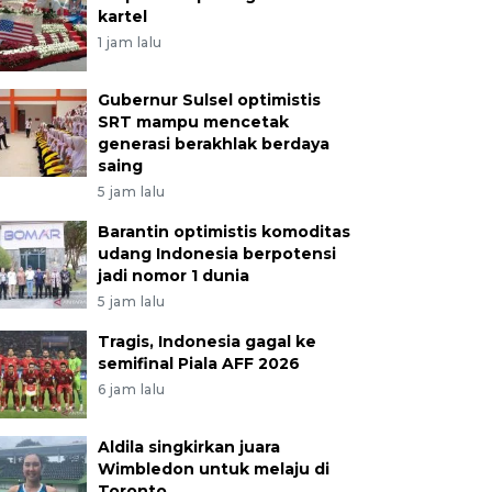
kartel
1 jam lalu
Gubernur Sulsel optimistis
SRT mampu mencetak
generasi berakhlak berdaya
saing
5 jam lalu
Barantin optimistis komoditas
udang Indonesia berpotensi
jadi nomor 1 dunia
5 jam lalu
Tragis, Indonesia gagal ke
semifinal Piala AFF 2026
6 jam lalu
Aldila singkirkan juara
Wimbledon untuk melaju di
Toronto