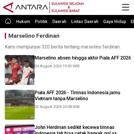
Hukum
Politik
Daerah
Lintas Daerah
Gaya Hidup
E
Marselino Ferdinan
Kami mempunyai 320 berita tentang marselino ferdinan.
Marselino absen hingga akhir Piala AFF 2026
04 August 2026 19:43 WIB
Piala AFF 2026 - Timnas Indonesia jamu
Vietnam tanpa Marselino
02 August 2026 20:08 WIB
John Herdman sedikit kecewa timnas
Indonesia tak bisa cetak banyak gol vs