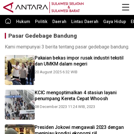
Hukum
Politik
Daerah
Lintas Daerah
Gaya Hidup
E
Pasar Gedebage Bandung
Kami mempunyai 3 berita tentang pasar gedebage bandung.
Pakaian bekas impor rusak industri tekstil
dan UMKM dalam negeri
20 August 2025 6:32 WIB
KCIC mengoptimalkan 4 stasiun layani
penumpang Kereta Cepat Whoosh
08 December 2023 11:24 WIB, 2023
Presiden Jokowi mengawali 2023 dengan
meninjau kondisi ekonomi riil