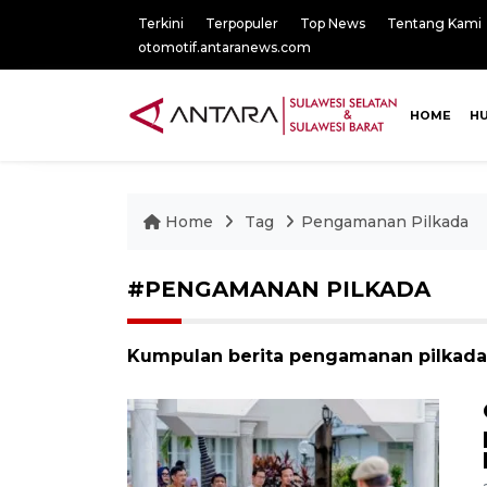
Terkini
Terpopuler
Top News
Tentang Kami
otomotif.antaranews.com
HOME
H
Home
Tag
Pengamanan Pilkada
#PENGAMANAN PILKADA
Kumpulan berita pengamanan pilkada,