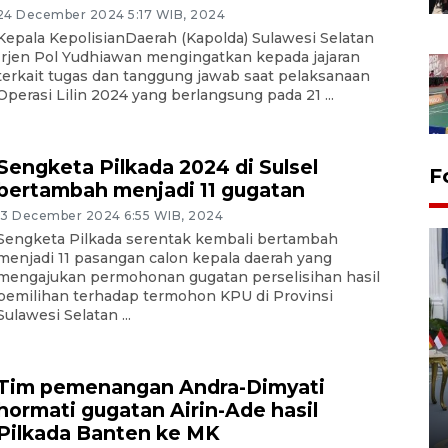
24 December 2024 5:17 WIB, 2024
Kepala KepolisianDaerah (Kapolda) Sulawesi Selatan
Irjen Pol Yudhiawan mengingatkan kepada jajaran
terkait tugas dan tanggung jawab saat pelaksanaan
Operasi Lilin 2024 yang berlangsung pada 21 ...
Sengketa Pilkada 2024 di Sulsel
F
bertambah menjadi 11 gugatan
13 December 2024 6:55 WIB, 2024
Sengketa Pilkada serentak kembali bertambah
menjadi 11 pasangan calon kepala daerah yang
mengajukan permohonan gugatan perselisihan hasil
pemilihan terhadap termohon KPU di Provinsi
Sulawesi Selatan ...
FOTO - Kirab memperingati
HUT ke-80 Raja Keraton
Tim pemenangan Andra-Dimyati
Yogyakarta
hormati gugatan Airin-Ade hasil
Pilkada Banten ke MK
02 April 2026 12:51 WIB