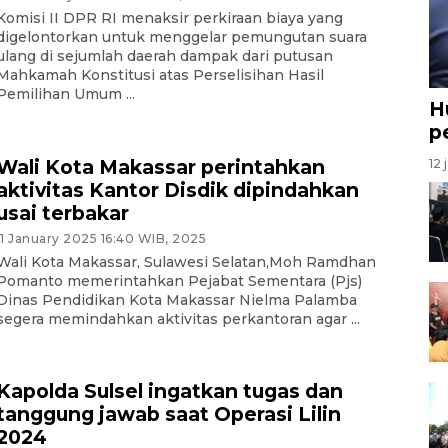
Komisi II DPR RI menaksir perkiraan biaya yang
digelontorkan untuk menggelar pemungutan suara
ulang di sejumlah daerah dampak dari putusan
Mahkamah Konstitusi atas Perselisihan Hasil
Pemilihan Umum ...
H
p
Wali Kota Makassar perintahkan
12 
aktivitas Kantor Disdik dipindahkan
usai terbakar
11 January 2025 16:40 WIB, 2025
Wali Kota Makassar, Sulawesi Selatan,Moh Ramdhan
Pomanto memerintahkan Pejabat Sementara (Pjs)
Dinas Pendidikan Kota Makassar Nielma Palamba
segera memindahkan aktivitas perkantoran agar ...
Kapolda Sulsel ingatkan tugas dan
tanggung jawab saat Operasi Lilin
2024