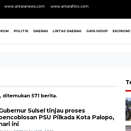
www.antaranews.com
www.antarafoto.com
UKUM
POLITIK
DAERAH
LINTAS DAERAH
GAYA HIDUP
EKONOMI
T
 ditemukan 571 berita.
Gubernur Sulsel tinjau proses
pencoblosan PSU Pilkada Kota Palopo,
hari ini