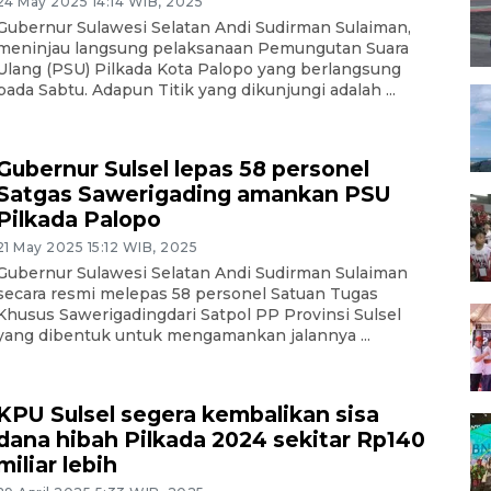
24 May 2025 14:14 WIB, 2025
Gubernur Sulawesi Selatan Andi Sudirman Sulaiman,
meninjau langsung pelaksanaan Pemungutan Suara
Ulang (PSU) Pilkada Kota Palopo yang berlangsung
pada Sabtu. Adapun Titik yang dikunjungi adalah ...
Gubernur Sulsel lepas 58 personel
Satgas Sawerigading amankan PSU
Pilkada Palopo
21 May 2025 15:12 WIB, 2025
Gubernur Sulawesi Selatan Andi Sudirman Sulaiman
secara resmi melepas 58 personel Satuan Tugas
Khusus Sawerigadingdari Satpol PP Provinsi Sulsel
yang dibentuk untuk mengamankan jalannya ...
KPU Sulsel segera kembalikan sisa
dana hibah Pilkada 2024 sekitar Rp140
miliar lebih