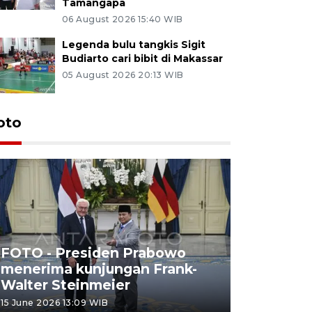
Tamangapa
06 August 2026 15:40 WIB
Legenda bulu tangkis Sigit
Budiarto cari bibit di Makassar
05 August 2026 20:13 WIB
oto
FOTO - Presiden Prabowo
menerima kunjungan Frank-
FOTO - H
Walter Steinmeier
di Sulbar
15 June 2026 13:09 WIB
11 June 2026 1