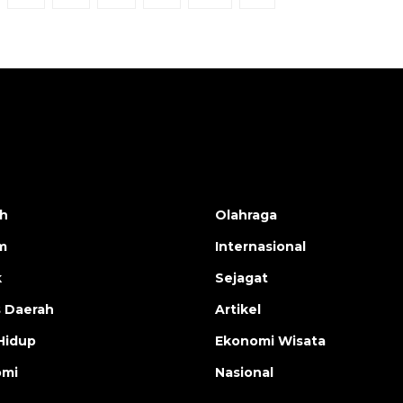
h
Olahraga
m
Internasional
k
Sejagat
s Daerah
Artikel
Hidup
Ekonomi Wisata
omi
Nasional