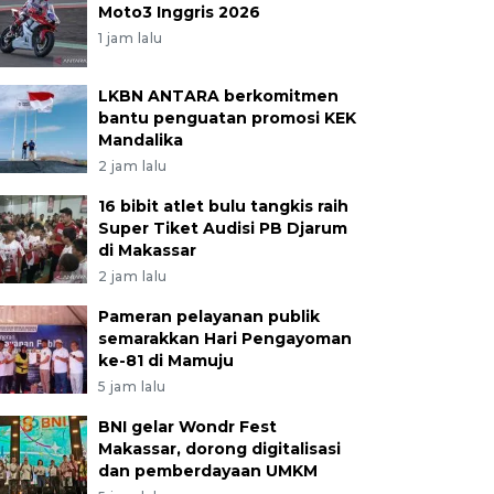
Moto3 Inggris 2026
1 jam lalu
LKBN ANTARA berkomitmen
bantu penguatan promosi KEK
Mandalika
2 jam lalu
16 bibit atlet bulu tangkis raih
Super Tiket Audisi PB Djarum
di Makassar
2 jam lalu
Pameran pelayanan publik
semarakkan Hari Pengayoman
ke-81 di Mamuju
5 jam lalu
BNI gelar Wondr Fest
Makassar, dorong digitalisasi
dan pemberdayaan UMKM