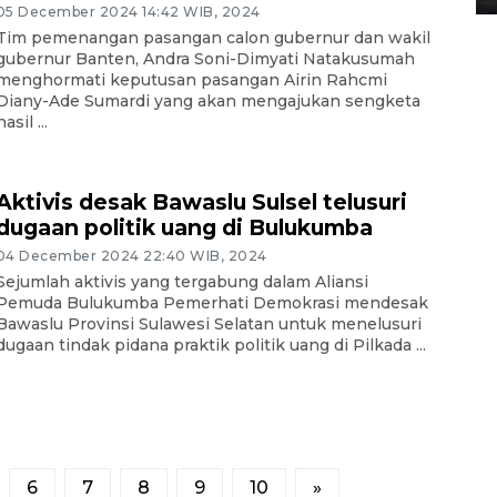
05 December 2024 14:42 WIB, 2024
Tim pemenangan pasangan calon gubernur dan wakil
gubernur Banten, Andra Soni-Dimyati Natakusumah
menghormati keputusan pasangan Airin Rahcmi
Diany-Ade Sumardi yang akan mengajukan sengketa
hasil ...
Aktivis desak Bawaslu Sulsel telusuri
dugaan politik uang di Bulukumba
04 December 2024 22:40 WIB, 2024
Sejumlah aktivis yang tergabung dalam Aliansi
Pemuda Bulukumba Pemerhati Demokrasi mendesak
Bawaslu Provinsi Sulawesi Selatan untuk menelusuri
dugaan tindak pidana praktik politik uang di Pilkada ...
6
7
8
9
10
»