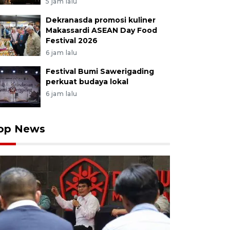
5 jam lalu
Dekranasda promosi kuliner
Makassardi ASEAN Day Food
Festival 2026
6 jam lalu
Festival Bumi Sawerigading
perkuat budaya lokal
6 jam lalu
op News