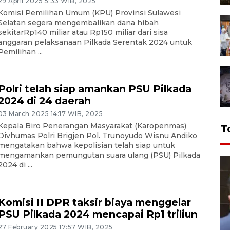
29 April 2025 5:33 WIB, 2025
Komisi Pemilihan Umum (KPU) Provinsi Sulawesi
Selatan segera mengembalikan dana hibah
sekitarRp140 miliar atau Rp150 miliar dari sisa
anggaran pelaksanaan Pilkada Serentak 2024 untuk
Pemilihan ...
Polri telah siap amankan PSU Pilkada
2024 di 24 daerah
03 March 2025 14:17 WIB, 2025
Kepala Biro Penerangan Masyarakat (Karopenmas)
T
Divhumas Polri Brigjen Pol. Trunoyudo Wisnu Andiko
mengatakan bahwa kepolisian telah siap untuk
mengamankan pemungutan suara ulang (PSU) Pilkada
2024 di ...
Komisi II DPR taksir biaya menggelar
PSU Pilkada 2024 mencapai Rp1 triliun
27 February 2025 17:57 WIB, 2025