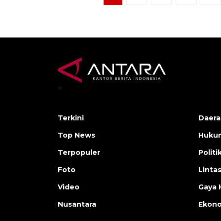
>
Terkini
Daera
Top News
Huku
Terpopuler
Politi
Foto
Linta
Video
Gaya 
Nusantara
Ekon