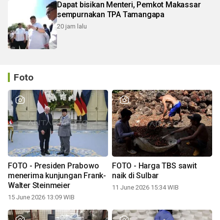
Dapat bisikan Menteri, Pemkot Makassar
sempurnakan TPA Tamangapa
20 jam lalu
Foto
FOTO - Presiden Prabowo
FOTO - Harga TBS sawit
menerima kunjungan Frank-
naik di Sulbar
Walter Steinmeier
11 June 2026 15:34 WIB
15 June 2026 13:09 WIB