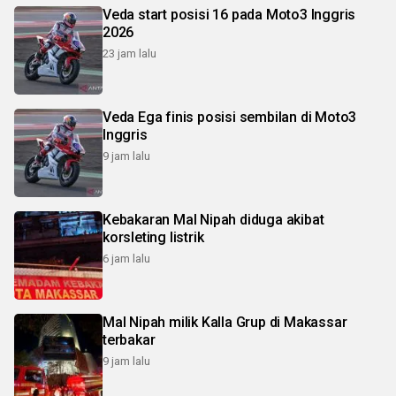
Veda start posisi 16 pada Moto3 Inggris
2026
23 jam lalu
Veda Ega finis posisi sembilan di Moto3
Inggris
9 jam lalu
Kebakaran Mal Nipah diduga akibat
korsleting listrik
6 jam lalu
Mal Nipah milik Kalla Grup di Makassar
terbakar
9 jam lalu