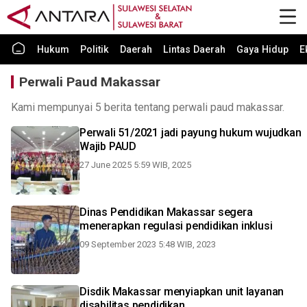
Hukum
Politik
Daerah
Lintas Daerah
Gaya Hidup
E
Perwali Paud Makassar
Kami mempunyai 5 berita tentang perwali paud makassar.
Perwali 51/2021 jadi payung hukum wujudkan
Wajib PAUD
27 June 2025 5:59 WIB, 2025
Dinas Pendidikan Makassar segera
menerapkan regulasi pendidikan inklusi
09 September 2023 5:48 WIB, 2023
Disdik Makassar menyiapkan unit layanan
disabilitas pendidikan