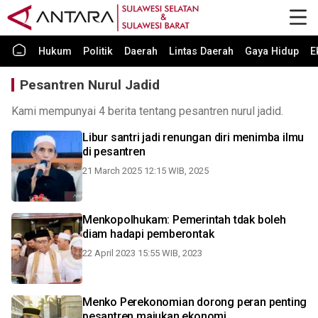
Hukum
Politik
Daerah
Lintas Daerah
Gaya Hidup
E
Pesantren Nurul Jadid
Kami mempunyai 4 berita tentang pesantren nurul jadid.
Libur santri jadi renungan diri menimba ilmu
di pesantren
21 March 2025 12:15 WIB, 2025
Menkopolhukam: Pemerintah tdak boleh
diam hadapi pemberontak
22 April 2023 15:55 WIB, 2023
Menko Perekonomian dorong peran penting
pesantren majukan ekonomi