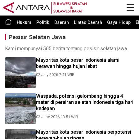
Hukum
Politik
Daerah
Lintas Daerah
Gaya Hidup
E
Pesisir Selatan Jawa
Kami mempunyai 565 berita tentang pesisir selatan jawa.
Mayoritas kota besar Indonesia alami
berawan hingga hujan lebat
02 July 2026 7:41 WIB
Waspada, potensi gelombang hingga 4
meter di perairan selatan Indonesia tiga hari
kedepan
03 June 2026 13:51 WIB
Mayoritas kota besar Indonesia berpotensi
berawan-hujan ringan