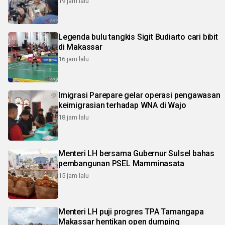
19 jam lalu
Legenda bulu tangkis Sigit Budiarto cari bibit
di Makassar
16 jam lalu
Imigrasi Parepare gelar operasi pengawasan
keimigrasian terhadap WNA di Wajo
18 jam lalu
Menteri LH bersama Gubernur Sulsel bahas
pembangunan PSEL Mamminasata
15 jam lalu
Menteri LH puji progres TPA Tamangapa
Makassar hentikan open dumping