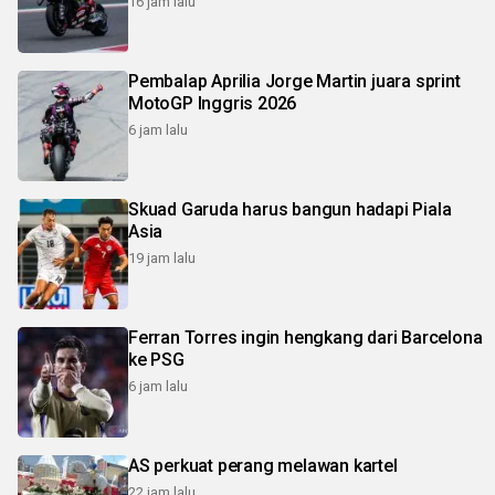
16 jam lalu
Pembalap Aprilia Jorge Martin juara sprint
MotoGP Inggris 2026
6 jam lalu
Skuad Garuda harus bangun hadapi Piala
Asia
19 jam lalu
Ferran Torres ingin hengkang dari Barcelona
ke PSG
6 jam lalu
AS perkuat perang melawan kartel
22 jam lalu