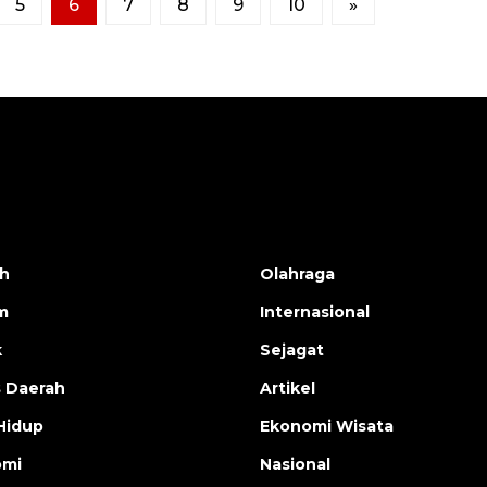
5
6
7
8
9
10
»
h
Olahraga
m
Internasional
k
Sejagat
s Daerah
Artikel
Hidup
Ekonomi Wisata
omi
Nasional