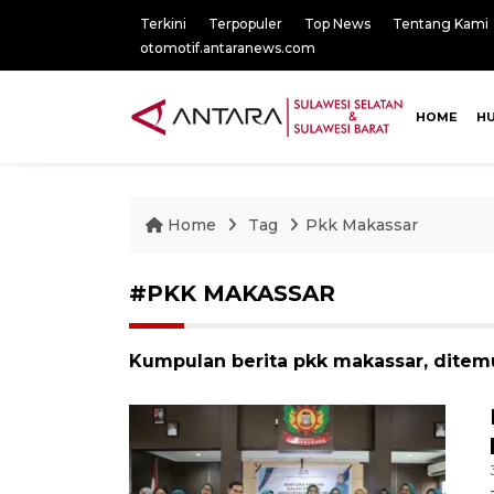
Terkini
Terpopuler
Top News
Tentang Kami
otomotif.antaranews.com
HOME
H
Home
Tag
Pkk Makassar
#PKK MAKASSAR
Kumpulan berita pkk makassar, ditemu