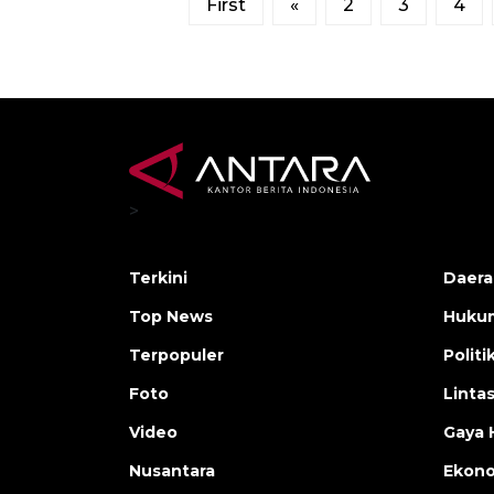
First
«
2
3
4
>
Terkini
Daera
Top News
Huku
Terpopuler
Politi
Foto
Linta
Video
Gaya 
Nusantara
Ekon