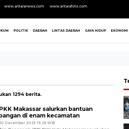
www.antaranews.com
www.antarafoto.com
UKUM
POLITIK
DAERAH
LINTAS DAERAH
GAYA HIDUP
EKONOMI
T
kan 1294 berita.
PKK Makassar salurkan bantuan
pangan di enam kecamatan
30 December 2025 19:26 WIB