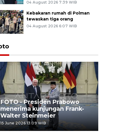
04 August 2026 7:39 WIB
Kebakaran rumah di Polman
tewaskan tiga orang
04 August 2026 6:07 WIB
oto
FOTO - Presiden Prabowo
menerima kunjungan Frank-
FOTO - H
Walter Steinmeier
di Sulbar
15 June 2026 13:09 WIB
11 June 2026 1