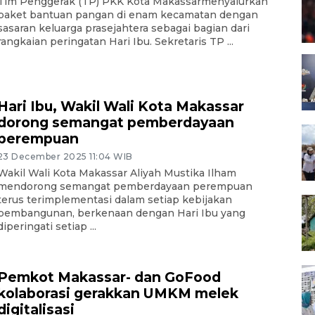
Tim Penggerak (TP) PKK Kota Makassarmenyalurkan
paket bantuan pangan di enam kecamatan dengan
sasaran keluarga prasejahtera sebagai bagian dari
rangkaian peringatan Hari Ibu. Sekretaris TP ...
Hari Ibu, Wakil Wali Kota Makassar
dorong semangat pemberdayaan
perempuan
23 December 2025 11:04 WIB
Wakil Wali Kota Makassar Aliyah Mustika Ilham
mendorong semangat pemberdayaan perempuan
terus terimplementasi dalam setiap kebijakan
pembangunan, berkenaan dengan Hari Ibu yang
diperingati setiap ...
Pemkot Makassar- dan GoFood
kolaborasi gerakkan UMKM melek
digitalisasi