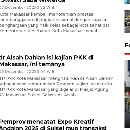
"Swasti Saba Wiwerda"
03 December 2025 5:22 WIB
Kota Makassar kembali menorehkan prestasi
membanggakan di tingkat nasional dengan capaian
penghargaan yang naik kelas sebagai kota sehat dari
Kementerian Kesehatan. Kota Makassar meraih ...
F
dr Aisah Dahlan isi kajian PKK di
Makassar, ini temanya
03 December 2025 5:04 WIB
TP PKK Kota Makassar menghadirkan dr Aisah Dahlan
sebagai narasumber dalam Program Kajian Islam rutin
TP PKK Kota Makassar yang digelar di Masjid Agung
45, Makassar, Sulsel, Selasa. dr. Aisah ...
FOTO - Kirab memperingati
HUT ke-80 Raja Keraton
Yogyakarta
Pemprov mencatat Expo Kreatif
02 April 2026 12:51 WIB
Andalan 2025 di Sulsel raup transaksi