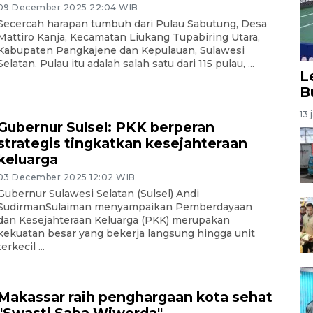
09 December 2025 22:04 WIB
Secercah harapan tumbuh dari Pulau Sabutung, Desa
Mattiro Kanja, Kecamatan Liukang Tupabiring Utara,
Kabupaten Pangkajene dan Kepulauan, Sulawesi
Selatan. Pulau itu adalah salah satu dari 115 pulau, ...
L
B
13 
Gubernur Sulsel: PKK berperan
strategis tingkatkan kesejahteraan
keluarga
03 December 2025 12:02 WIB
Gubernur Sulawesi Selatan (Sulsel) Andi
SudirmanSulaiman menyampaikan Pemberdayaan
dan Kesejahteraan Keluarga (PKK) merupakan
kekuatan besar yang bekerja langsung hingga unit
terkecil ...
Makassar raih penghargaan kota sehat