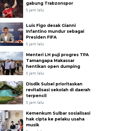
gabung Trabzonspor
5 jam lalu
Luis Figo desak Gianni
Infantino mundur sebagai
Presiden FIFA
5 jam lalu
Menteri LH puji progres TPA
Tamangapa Makassar
hentikan open dumping
5 jam lalu
Disdik Sulsel prioritaskan
revitalisasi sekolah di daerah
terpencil
5 jam lalu
Kemenkum Sulbar sosialisasi
hak cipta ke pelaku usaha
musik