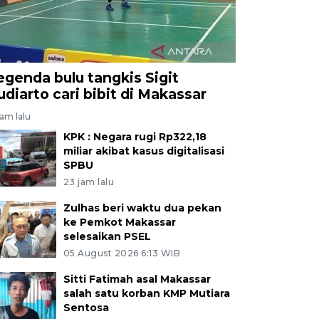
egenda bulu tangkis Sigit
udiarto cari bibit di Makassar
jam lalu
KPK : Negara rugi Rp322,18
miliar akibat kasus digitalisasi
SPBU
23 jam lalu
Zulhas beri waktu dua pekan
ke Pemkot Makassar
selesaikan PSEL
05 August 2026 6:13 WIB
Sitti Fatimah asal Makassar
salah satu korban KMP Mutiara
Sentosa