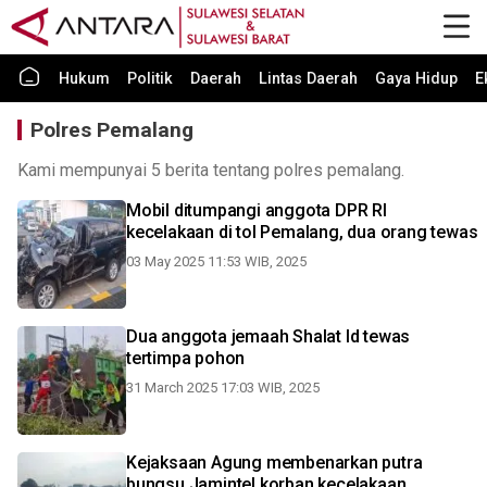
Hukum
Politik
Daerah
Lintas Daerah
Gaya Hidup
E
Polres Pemalang
Kami mempunyai 5 berita tentang polres pemalang.
Mobil ditumpangi anggota DPR RI
kecelakaan di tol Pemalang, dua orang tewas
03 May 2025 11:53 WIB, 2025
Dua anggota jemaah Shalat Id tewas
tertimpa pohon
31 March 2025 17:03 WIB, 2025
Kejaksaan Agung membenarkan putra
bungsu Jamintel korban kecelakaan