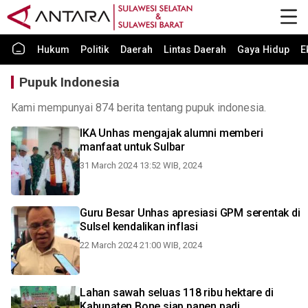
Hukum
Politik
Daerah
Lintas Daerah
Gaya Hidup
E
Pupuk Indonesia
Kami mempunyai 874 berita tentang pupuk indonesia.
IKA Unhas mengajak alumni memberi
manfaat untuk Sulbar
31 March 2024 13:52 WIB, 2024
Guru Besar Unhas apresiasi GPM serentak di
Sulsel kendalikan inflasi
22 March 2024 21:00 WIB, 2024
Lahan sawah seluas 118 ribu hektare di
Kabupaten Bone siap panen padi