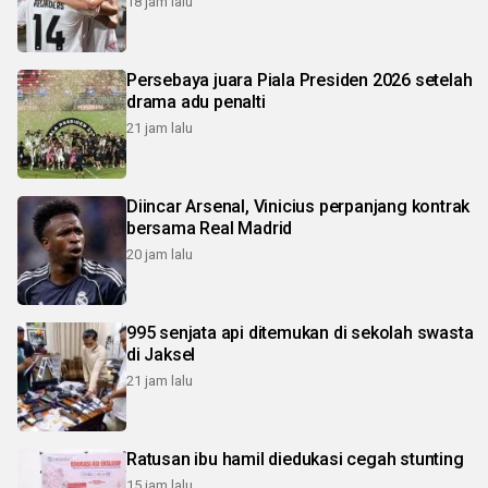
18 jam lalu
Persebaya juara Piala Presiden 2026 setelah
drama adu penalti
21 jam lalu
Diincar Arsenal, Vinicius perpanjang kontrak
bersama Real Madrid
20 jam lalu
995 senjata api ditemukan di sekolah swasta
di Jaksel
21 jam lalu
Ratusan ibu hamil diedukasi cegah stunting
15 jam lalu