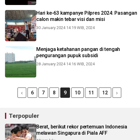
Hari ke-63 kampanye Pilpres 2024: Pasangan
calon makin tebar visi dan misi
30 January 2024 14:19 WIB, 2024
Menjaga ketahanan pangan di tengah
pengurangan pupuk subsidi
28 January 2024 14:16 WIB, 2024
6
7
8
9
10
11
12
Terpopuler
Berat, berikut rekor pertemuan Indonesia
melawan Singapura di Piala AFF