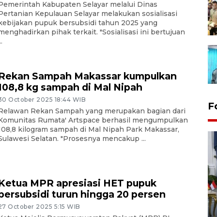
Pemerintah Kabupaten Selayar melalui Dinas
Pertanian Kepulauan Selayar melakukan sosialisasi
kebijakan pupuk bersubsidi tahun 2025 yang
menghadirkan pihak terkait. "Sosialisasi ini bertujuan
..
Rekan Sampah Makassar kumpulkan
108,8 kg sampah di Mal Nipah
30 October 2025 18:44 WIB
F
Relawan Rekan Sampah yang merupakan bagian dari
Komunitas Rumata' Artspace berhasil mengumpulkan
108,8 kilogram sampah di Mal Nipah Park Makassar,
Sulawesi Selatan. "Prosesnya mencakup ...
Ketua MPR apresiasi HET pupuk
bersubsidi turun hingga 20 persen
FOTO - Kirab memperingati
HUT ke-80 Raja Keraton
27 October 2025 5:15 WIB