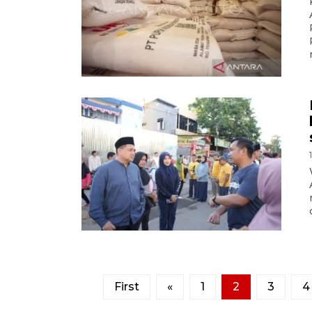
First
«
1
2
3
4