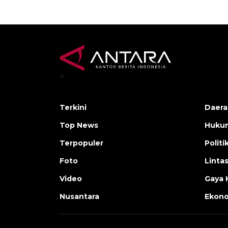
>
Terkini
Daera
Top News
Huku
Terpopuler
Politi
Foto
Linta
Video
Gaya 
Nusantara
Ekon