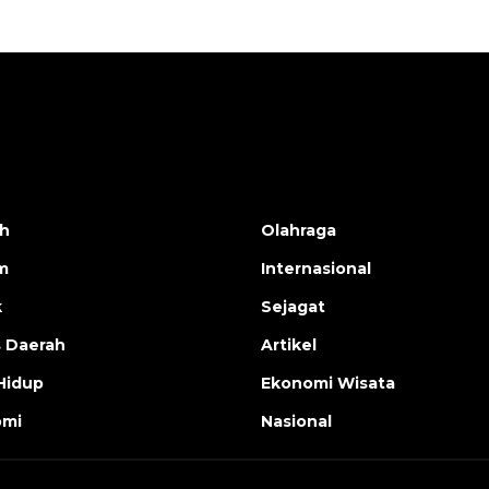
h
Olahraga
m
Internasional
k
Sejagat
s Daerah
Artikel
Hidup
Ekonomi Wisata
omi
Nasional