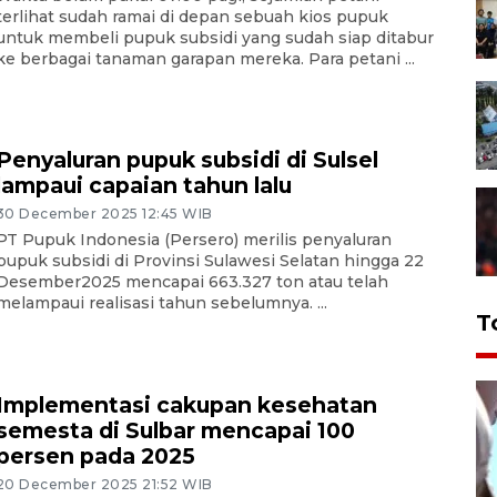
terlihat sudah ramai di depan sebuah kios pupuk
untuk membeli pupuk subsidi yang sudah siap ditabur
ke berbagai tanaman garapan mereka. Para petani ...
Penyaluran pupuk subsidi di Sulsel
lampaui capaian tahun lalu
30 December 2025 12:45 WIB
PT Pupuk Indonesia (Persero) merilis penyaluran
pupuk subsidi di Provinsi Sulawesi Selatan hingga 22
Desember2025 mencapai 663.327 ton atau telah
melampaui realisasi tahun sebelumnya. ...
T
Implementasi cakupan kesehatan
semesta di Sulbar mencapai 100
persen pada 2025
20 December 2025 21:52 WIB