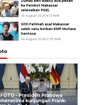
Zulhas beri waktu dua pekan
ke Pemkot Makassar
selesaikan PSEL
05 August 2026 6:13 WIB
Sitti Fatimah asal Makassar
salah satu korban KMP Mutiara
Sentosa
04 August 2026 7:39 WIB
oto
FOTO - Presiden Prabowo
menerima kunjungan Frank-
FOTO - H