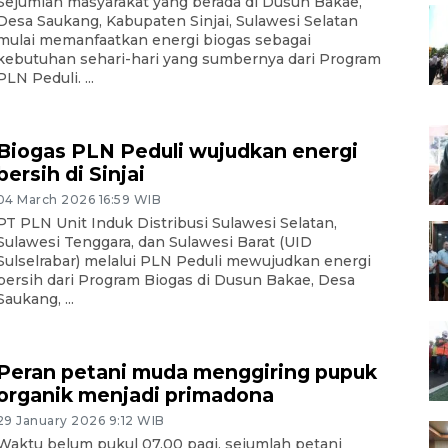
Sejumlah masyarakat yang berada di Dusun Bakae,
Desa Saukang, Kabupaten Sinjai, Sulawesi Selatan
mulai memanfaatkan energi biogas sebagai
kebutuhan sehari-hari yang sumbernya dari Program
PLN Peduli. ...
Biogas PLN Peduli wujudkan energi
bersih di Sinjai
04 March 2026 16:59 WIB
PT PLN Unit Induk Distribusi Sulawesi Selatan,
Sulawesi Tenggara, dan Sulawesi Barat (UID
Sulselrabar) melalui PLN Peduli mewujudkan energi
bersih dari Program Biogas di Dusun Bakae, Desa
Saukang, ...
Peran petani muda menggiring pupuk
organik menjadi primadona
29 January 2026 9:12 WIB
Waktu belum pukul 07.00 pagi, sejumlah petani