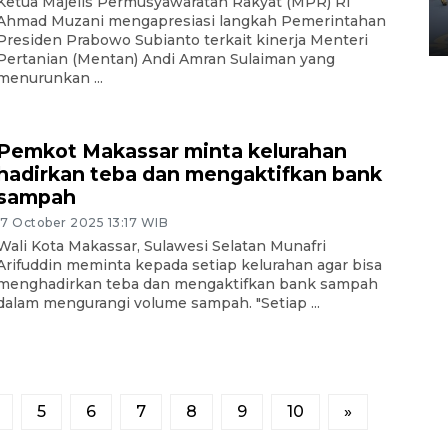
Yogyakarta
Ketua Majelis Permusyawaratan Rakyat (MPR) RI
Ahmad Muzani mengapresiasi langkah Pemerintahan
02 April 2026 12:51 WIB
Presiden Prabowo Subianto terkait kinerja Menteri
Pertanian (Mentan) Andi Amran Sulaiman yang
menurunkan ...
Pemkot Makassar minta kelurahan
hadirkan teba dan mengaktifkan bank
sampah
17 October 2025 13:17 WIB
Wali Kota Makassar, Sulawesi Selatan Munafri
Arifuddin meminta kepada setiap kelurahan agar bisa
menghadirkan teba dan mengaktifkan bank sampah
dalam mengurangi volume sampah. "Setiap ...
5
6
7
8
9
10
»