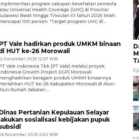
Implementasi program cakupan kesehatan semesta
atau Universal Health Coverage (UHC) di Provinsi
Sulawesi Barat hingga Triwulan III tahun 2025 telah
mencapai 100 persen. "Target program UHC di ...
PT Vale hadirkan produk UMKM binaan
D
di HUT ke-26 Morowali
M
12 December 2025 12:57 WIB
T
PT Vale Indonesia Tbk (PT Vale) melalui proyek
2 j
Indonesia Growth Project (IGP) Morowali
menghadirkan beragam produk UMKM binaannya
meriahkan HUT ke-26 Kabupaten Morowali di Alun-
Alun Rumah Jabatan ...
Dinas Pertanian Kepulauan Selayar
lakukan sosialisasi kebijakan pupuk
subsidi
06 November 2025 4:50 WIB