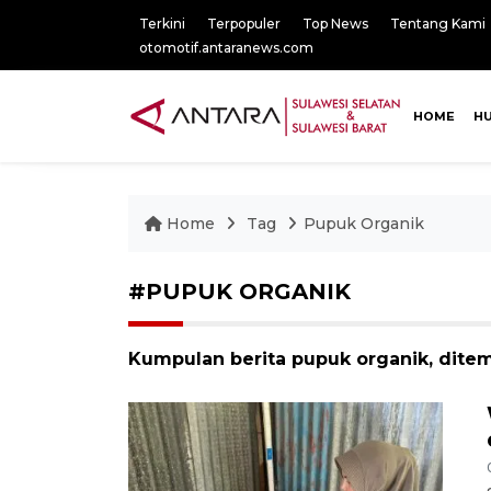
Terkini
Terpopuler
Top News
Tentang Kami
otomotif.antaranews.com
HOME
H
Home
Tag
Pupuk Organik
#PUPUK ORGANIK
Kumpulan berita pupuk organik, ditem