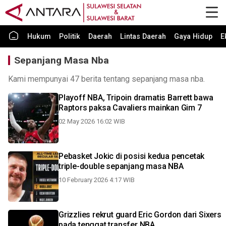
Hukum
Politik
Daerah
Lintas Daerah
Gaya Hidup
E
Sepanjang Masa Nba
Kami mempunyai 47 berita tentang sepanjang masa nba.
Playoff NBA, Tripoin dramatis Barrett bawa
Raptors paksa Cavaliers mainkan Gim 7
02 May 2026 16:02 WIB
Pebasket Jokic di posisi kedua pencetak
triple-double sepanjang masa NBA
10 February 2026 4:17 WIB
Grizzlies rekrut guard Eric Gordon dari Sixers
pada tenggat transfer NBA