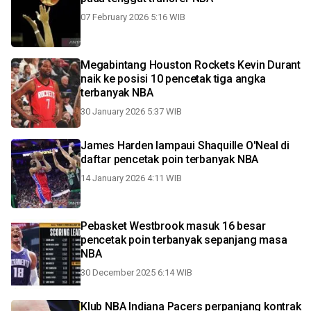
07 February 2026 5:16 WIB
Megabintang Houston Rockets Kevin Durant
naik ke posisi 10 pencetak tiga angka
terbanyak NBA
30 January 2026 5:37 WIB
James Harden lampaui Shaquille O'Neal di
daftar pencetak poin terbanyak NBA
14 January 2026 4:11 WIB
Pebasket Westbrook masuk 16 besar
pencetak poin terbanyak sepanjang masa
NBA
30 December 2025 6:14 WIB
Klub NBA Indiana Pacers perpanjang kontrak