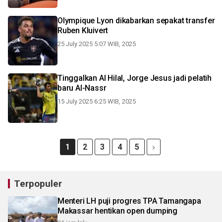
Olympique Lyon dikabarkan sepakat transfer
Ruben Kluivert
25 July 2025 5:07 WIB, 2025
Tinggalkan Al Hilal, Jorge Jesus jadi pelatih
baru Al-Nassr
15 July 2025 6:25 WIB, 2025
1
2
3
4
5
Terpopuler
Menteri LH puji progres TPA Tamangapa
Makassar hentikan open dumping