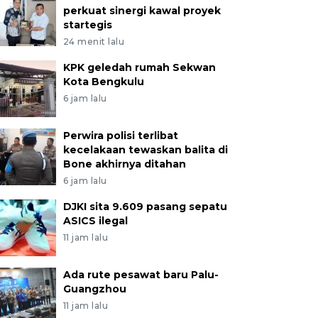
perkuat sinergi kawal proyek
startegis
24 menit lalu
KPK geledah rumah Sekwan
Kota Bengkulu
6 jam lalu
Perwira polisi terlibat
kecelakaan tewaskan balita di
Bone akhirnya ditahan
6 jam lalu
DJKI sita 9.609 pasang sepatu
ASICS ilegal
11 jam lalu
Ada rute pesawat baru Palu-
Guangzhou
11 jam lalu