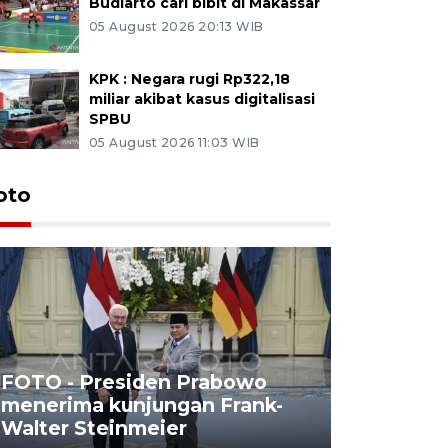
Budiarto cari bibit di Makassar
05 August 2026 20:13 WIB
KPK : Negara rugi Rp322,18
miliar akibat kasus digitalisasi
SPBU
05 August 2026 11:03 WIB
oto
FOTO - Presiden Prabowo
menerima kunjungan Frank-
FOTO - H
Walter Steinmeier
di Sulbar