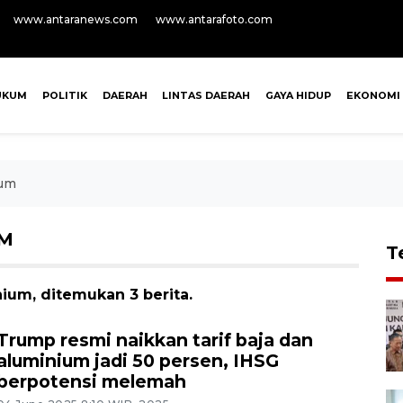
www.antaranews.com
www.antarafoto.com
UKUM
POLITIK
DAERAH
LINTAS DAERAH
GAYA HIDUP
EKONOMI
ium
UM
T
ium, ditemukan 3 berita.
Trump resmi naikkan tarif baja dan
aluminium jadi 50 persen, IHSG
berpotensi melemah