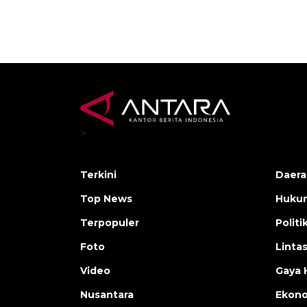
>
Terkini
Daera
Top News
Huku
Terpopuler
Politi
Foto
Linta
Video
Gaya 
Nusantara
Ekon