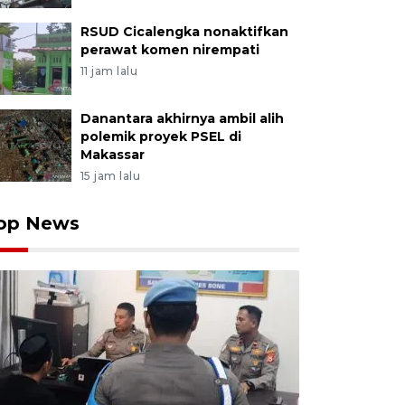
RSUD Cicalengka nonaktifkan
perawat komen nirempati
11 jam lalu
Danantara akhirnya ambil alih
polemik proyek PSEL di
Makassar
15 jam lalu
op News