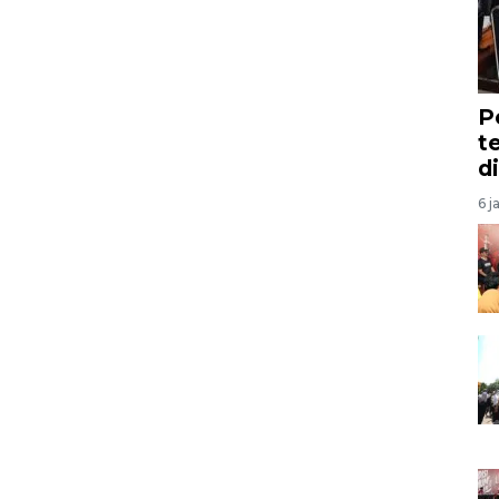
P
t
d
6 j