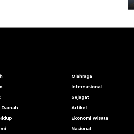
02 April 2026 12:51 WIB
h
Olahraga
m
Internasional
k
Sejagat
s Daerah
Artikel
Hidup
Ekonomi Wisata
omi
Nasional