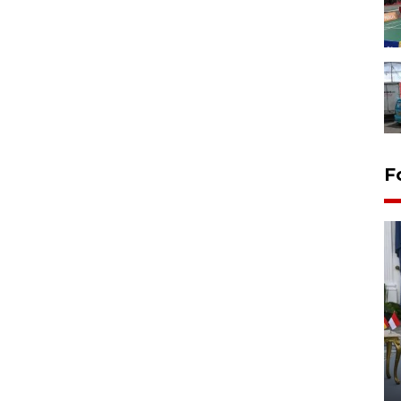
F
FOTO - Kirab memperingati
HUT ke-80 Raja Keraton
Yogyakarta