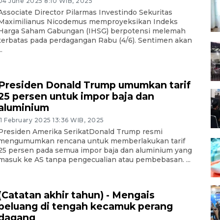
04 June 2025 8:10 WIB, 2025
Associate Director Pilarmas Investindo Sekuritas
Maximilianus Nicodemus memproyeksikan Indeks
Harga Saham Gabungan (IHSG) berpotensi melemah
terbatas pada perdagangan Rabu (4/6). Sentimen akan
..
Presiden Donald Trump umumkan tarif
25 persen untuk impor baja dan
aluminium
11 February 2025 13:36 WIB, 2025
Presiden Amerika SerikatDonald Trump resmi
mengumumkan rencana untuk memberlakukan tarif
25 persen pada semua impor baja dan aluminium yang
masuk ke AS tanpa pengecualian atau pembebasan. ...
(Catatan akhir tahun) - Mengais
peluang di tengah kecamuk perang
dagang