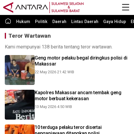
Hukum
Politik
Daerah
Lintas Daerah
Gaya Hidup
E
Teror Wartawan
Kami mempunyai 138 berita tentang teror wartawan.
Geng motor pelaku begal diringkus polisi di
Makassar
22 May 2026 21:42 WIB
Kapolres Makassar ancam tembak geng
motor berbuat kekerasan
13 May 2026 4:50 WIB
10 terduga pelaku teror disertai
penganiayaan ditangkap polisi