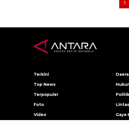
1
>
Terkini
Daera
Top News
Huku
Terpopuler
Politi
Foto
Linta
Video
Gaya 
Nusantara
Ekon