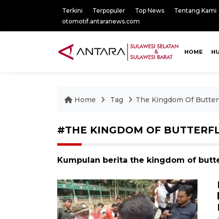
Terkini
Terpopuler
Top News
Tentang Kami
otomotif.antaranews.com
HOME
H
Home
Tag
The Kingdom Of Butter
#THE KINGDOM OF BUTTERF
Kumpulan berita the kingdom of butter