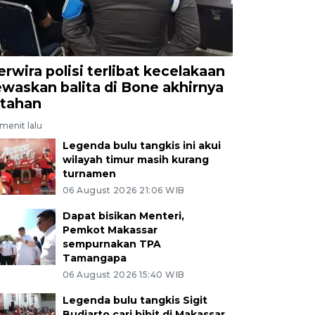
erwira polisi terlibat kecelakaan
ewaskan balita di Bone akhirnya
itahan
menit lalu
Legenda bulu tangkis ini akui
wilayah timur masih kurang
turnamen
06 August 2026 21:06 WIB
Dapat bisikan Menteri,
Pemkot Makassar
sempurnakan TPA
Tamangapa
06 August 2026 15:40 WIB
Legenda bulu tangkis Sigit
Budiarto cari bibit di Makassar