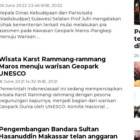
06 June 2022 22:46 WIB, 2022
Kepala Dinas Kebudayaan dan Pariwisata
(Kadisbudpar) Sulawesi Selatan Prof Jufri mengatakan
pihak kementerian terkait mulai melakukan pra
asesmen pada Kawasan Geopark Maros-Pangkep
P
menuju Warisan ...
t
d
25 
Wisata Karst Rammang-rammang
Maros menuju warisan Geopark
UNESCO
18 June 2021 14:32 WIB, 2021
Pemerintah Indonesiasaat ini sedang mempersiapkan
wisata Karst Rammang-rammang dengan pesona
pegunungan kapurnya, menjadi bagian dari warisan
Geopark Dunia oleh UNESCO. Komite Nasional ...
Pengembangan Bandara Sultan
Hasanuddin Makassar telan anggaran