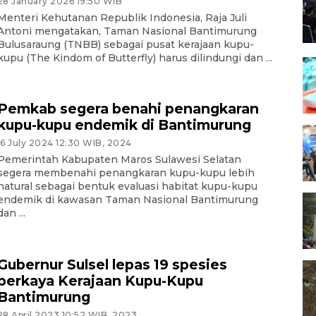
28 January 2026 19:50 WIB
Menteri Kehutanan Republik Indonesia, Raja Juli
Antoni mengatakan, Taman Nasional Bantimurung
Bulusaraung (TNBB) sebagai pusat kerajaan kupu-
kupu (The Kindom of Butterfly) harus dilindungi dan ...
Pemkab segera benahi penangkaran
kupu-kupu endemik di Bantimurung
16 July 2024 12:30 WIB, 2024
Pemerintah Kabupaten Maros Sulawesi Selatan
segera membenahi penangkaran kupu-kupu lebih
natural sebagai bentuk evaluasi habitat kupu-kupu
endemik di kawasan Taman Nasional Bantimurung
dan ...
Gubernur Sulsel lepas 19 spesies
perkaya Kerajaan Kupu-Kupu
Bantimurung
28 April 2023 10:52 WIB, 2023