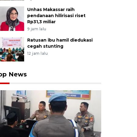
Unhas Makassar raih
pendanaan hilirisasi riset
Rp31,3 miliar
9 jam lalu
Ratusan ibu hamil diedukasi
cegah stunting
12 jam lalu
op News