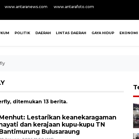
www.antaranews.com
www.antarafoto.com
UKUM
POLITIK
DAERAH
LINTAS DAERAH
GAYA HIDUP
EKONOMI
fly
LY
T
fly, ditemukan 13 berita.
Menhut: Lestarikan keanekaragaman
hayati dan kerajaan kupu-kupu TN
Bantimurung Bulusaraung