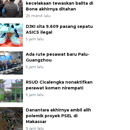
kecelakaan tewaskan balita di
Bone akhirnya ditahan
25 menit lalu
DJKI sita 9.609 pasang sepatu
ASICS ilegal
5 jam lalu
Ada rute pesawat baru Palu-
Guangzhou
5 jam lalu
RSUD Cicalengka nonaktifkan
perawat komen nirempati
5 jam lalu
Danantara akhirnya ambil alih
polemik proyek PSEL di
Makassar
9 jam lalu