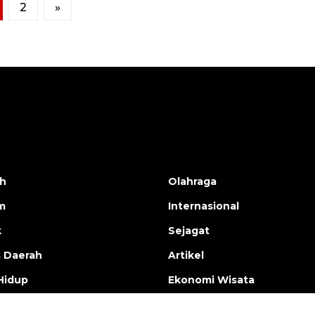
2
»
h
Olahraga
m
Internasional
k
Sejagat
s Daerah
Artikel
Hidup
Ekonomi Wisata
omi
Nasional