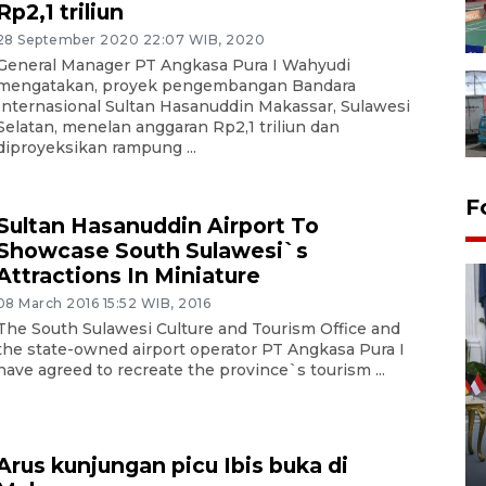
Rp2,1 triliun
28 September 2020 22:07 WIB, 2020
General Manager PT Angkasa Pura I Wahyudi
mengatakan, proyek pengembangan Bandara
Internasional Sultan Hasanuddin Makassar, Sulawesi
Selatan, menelan anggaran Rp2,1 triliun dan
diproyeksikan rampung ...
F
Sultan Hasanuddin Airport To
Showcase South Sulawesi`s
Attractions In Miniature
08 March 2016 15:52 WIB, 2016
The South Sulawesi Culture and Tourism Office and
the state-owned airport operator PT Angkasa Pura I
have agreed to recreate the province`s tourism ...
FOTO - Kirab memperingati
HUT ke-80 Raja Keraton
Yogyakarta
Arus kunjungan picu Ibis buka di