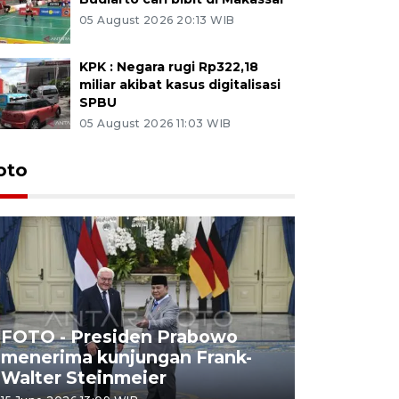
05 August 2026 20:13 WIB
KPK : Negara rugi Rp322,18
miliar akibat kasus digitalisasi
SPBU
05 August 2026 11:03 WIB
oto
FOTO - Presiden Prabowo
menerima kunjungan Frank-
FOTO - H
Walter Steinmeier
di Sulbar