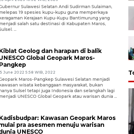
Gubernur Sulawesi Selatan Andi Sudirman Sulaiman,
melepas 19 spesies kupu-kupu guna memperkaya
keragaman Kerajaan Kupu-Kupu Bantimurung yang
menjadi salah satu destinasi di Kabupaten Maros,
Sulsel. ...
Kiblat Geolog dan harapan di balik
UNESCO Global Geopark Maros-
Pangkep
T
15 June 2022 5:58 WIB, 2022
Geopark Maros-Pangkep Sulawesi Selatan menjadi
kawasan wisata kebanggaan masyarakat, bukan
hanya Sulsel tetapi juga Indonesia dan selangkah lagi
menjadi UNESCO Global Geopark atau warisan dunia ...
Kadisbudpar: Kawasan Geopark Maros
mulai pra asesmen menuju warisan
dunia UNESCO