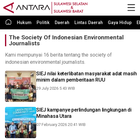
Hukum
Politik
Daerah
Lintas Daerah
Gaya Hidup
E
The Society Of Indonesian Environmental
Journalists
Kami mempunyai 16 berita tentang the society of
indonesian environmental journalists.
SIEJ nilai keterlibatan masyarakat adat masih
minim dalam pemberitaan RUU
29 July 2026 5:43 WIB
SIEJ kampanye perlindungan lingkungan di
Minahasa Utara
07 February 2026 20:41 WIB