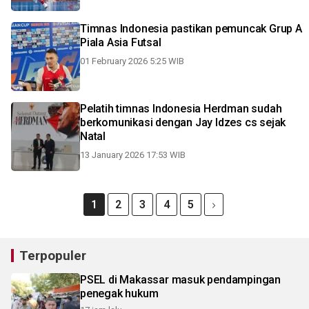
Timnas Indonesia pastikan pemuncak Grup A
Piala Asia Futsal
01 February 2026 5:25 WIB
Pelatih timnas Indonesia Herdman sudah
berkomunikasi dengan Jay Idzes cs sejak
Natal
13 January 2026 17:53 WIB
1
2
3
4
5
Terpopuler
PSEL di Makassar masuk pendampingan
penegak hukum