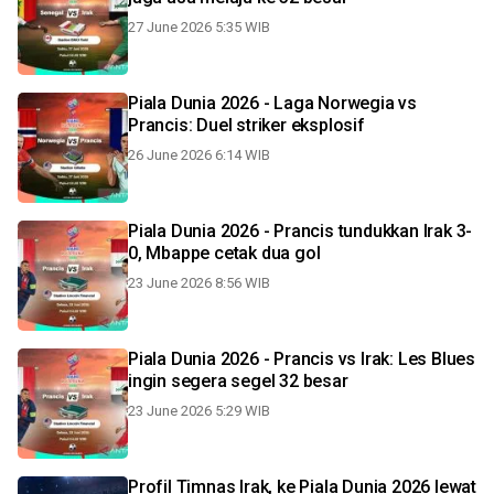
27 June 2026 5:35 WIB
Piala Dunia 2026 - Laga Norwegia vs
Prancis: Duel striker eksplosif
26 June 2026 6:14 WIB
Piala Dunia 2026 - Prancis tundukkan Irak 3-
0, Mbappe cetak dua gol
23 June 2026 8:56 WIB
Piala Dunia 2026 - Prancis vs Irak: Les Blues
ingin segera segel 32 besar
23 June 2026 5:29 WIB
Profil Timnas Irak, ke Piala Dunia 2026 lewat