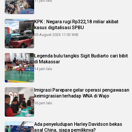
17 jam lalu
KPK : Negara rugi Rp322,18 miliar akibat
kasus digitalisasi SPBU
05 August 2026 11:03 WIB
Legenda bulu tangkis Sigit Budiarto cari bibit
di Makassar
14 jam lalu
Imigrasi Parepare gelar operasi pengawasan
keimigrasian terhadap WNA di Wajo
16 jam lalu
Ada penyeludupan Harley Davidson bekas
asal China, siapa pemiliknya?