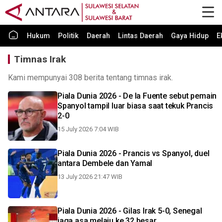
Hukum
Politik
Daerah
Lintas Daerah
Gaya Hidup
E
Timnas Irak
Kami mempunyai 308 berita tentang timnas irak.
Piala Dunia 2026 - De la Fuente sebut pemain
Spanyol tampil luar biasa saat tekuk Prancis
2-0
15 July 2026 7:04 WIB
Piala Dunia 2026 - Prancis vs Spanyol, duel
antara Dembele dan Yamal
13 July 2026 21:47 WIB
Piala Dunia 2026 - Gilas Irak 5-0, Senegal
jaga asa melaju ke 32 besar