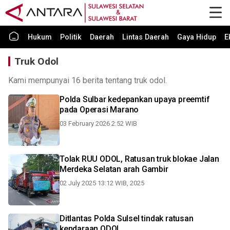
Hukum
Politik
Daerah
Lintas Daerah
Gaya Hidup
E
Truk Odol
Kami mempunyai 16 berita tentang truk odol.
Polda Sulbar kedepankan upaya preemtif
pada Operasi Marano
03 February 2026 2:52 WIB
Tolak RUU ODOL, Ratusan truk blokae Jalan
Merdeka Selatan arah Gambir
02 July 2025 13:12 WIB, 2025
Ditlantas Polda Sulsel tindak ratusan
kendaraan ODOL