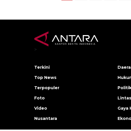
>
Terkini
Daera
Top News
Huku
Terpopuler
Politi
Foto
Linta
Video
Gaya 
Nusantara
Ekon