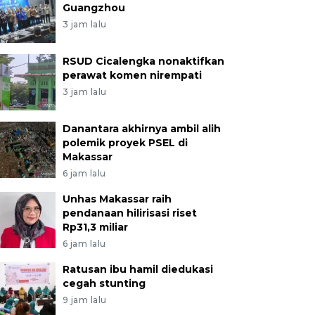
Guangzhou
3 jam lalu
RSUD Cicalengka nonaktifkan
perawat komen nirempati
3 jam lalu
Danantara akhirnya ambil alih
polemik proyek PSEL di
Makassar
6 jam lalu
Unhas Makassar raih
pendanaan hilirisasi riset
Rp31,3 miliar
6 jam lalu
Ratusan ibu hamil diedukasi
cegah stunting
9 jam lalu