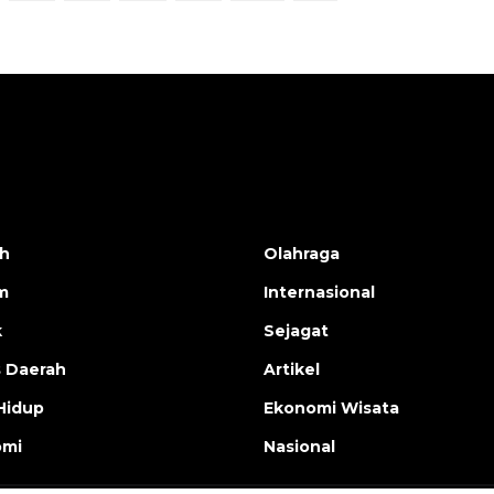
h
Olahraga
m
Internasional
k
Sejagat
s Daerah
Artikel
Hidup
Ekonomi Wisata
omi
Nasional