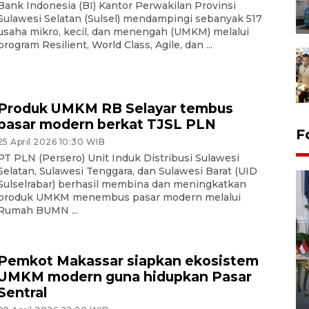
Bank Indonesia (BI) Kantor Perwakilan Provinsi
Sulawesi Selatan (Sulsel) mendampingi sebanyak 517
usaha mikro, kecil, dan menengah (UMKM) melalui
program Resilient, World Class, Agile, dan ...
Produk UMKM RB Selayar tembus
pasar modern berkat TJSL PLN
F
25 April 2026 10:30 WIB
PT PLN (Persero) Unit Induk Distribusi Sulawesi
Selatan, Sulawesi Tenggara, dan Sulawesi Barat (UID
Sulselrabar) berhasil membina dan meningkatkan
produk UMKM menembus pasar modern melalui
Rumah BUMN ...
Pemkot Makassar siapkan ekosistem
FOTO - Kirab memperingati
UMKM modern guna hidupkan Pasar
HUT ke-80 Raja Keraton
Sentral
Yogyakarta