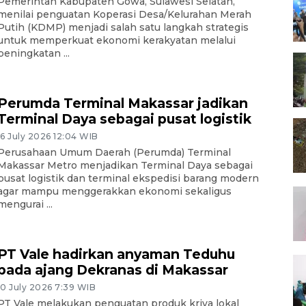
Pemerintah Kabupaten Gowa, Sulawesi Selatan,
menilai penguatan Koperasi Desa/Kelurahan Merah
Putih (KDMP) menjadi salah satu langkah strategis
untuk memperkuat ekonomi kerakyatan melalui
peningkatan ...
Perumda Terminal Makassar jadikan
Terminal Daya sebagai pusat logistik
16 July 2026 12:04 WIB
Perusahaan Umum Daerah (Perumda) Terminal
Makassar Metro menjadikan Terminal Daya sebagai
pusat logistik dan terminal ekspedisi barang modern
agar mampu menggerakkan ekonomi sekaligus
mengurai ...
PT Vale hadirkan anyaman Teduhu
pada ajang Dekranas di Makassar
10 July 2026 7:39 WIB
PT Vale melakukan penguatan produk kriya lokal