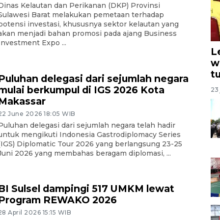
Dinas Kelautan dan Perikanan (DKP) Provinsi
Sulawesi Barat melakukan pemetaan terhadap
potensi investasi, khususnya sektor kelautan yang
akan menjadi bahan promosi pada ajang Business
Investment Expo ...
L
w
t
Puluhan delegasi dari sejumlah negara
mulai berkumpul di IGS 2026 Kota
23 
Makassar
22 June 2026 18:05 WIB
Puluhan delegasi dari sejumlah negara telah hadir
untuk mengikuti Indonesia Gastrodiplomacy Series
(IGS) Diplomatic Tour 2026 yang berlangsung 23-25
Juni 2026 yang membahas beragam diplomasi, ...
BI Sulsel dampingi 517 UMKM lewat
Program REWAKO 2026
28 April 2026 15:15 WIB