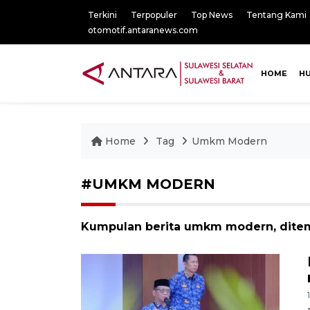
Terkini
Terpopuler
Top News
Tentang Kami
otomotif.antaranews.com
HOME
H
Home
Tag
Umkm Modern
#UMKM MODERN
Kumpulan berita umkm modern, ditem