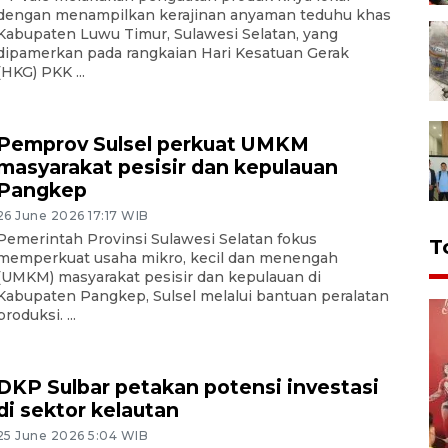
dengan menampilkan kerajinan anyaman teduhu khas
Kabupaten Luwu Timur, Sulawesi Selatan, yang
dipamerkan pada rangkaian Hari Kesatuan Gerak
(HKG) PKK ...
Pemprov Sulsel perkuat UMKM
masyarakat pesisir dan kepulauan
Pangkep
26 June 2026 17:17 WIB
Pemerintah Provinsi Sulawesi Selatan fokus
T
memperkuat usaha mikro, kecil dan menengah
(UMKM) masyarakat pesisir dan kepulauan di
Kabupaten Pangkep, Sulsel melalui bantuan peralatan
produksi. ...
DKP Sulbar petakan potensi investasi
di sektor kelautan
25 June 2026 5:04 WIB