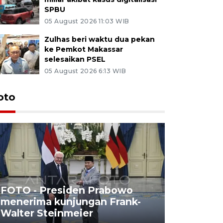
SPBU
05 August 2026 11:03 WIB
Zulhas beri waktu dua pekan
ke Pemkot Makassar
selesaikan PSEL
05 August 2026 6:13 WIB
oto
FOTO - Presiden Prabowo
menerima kunjungan Frank-
FOTO - H
Walter Steinmeier
di Sulbar