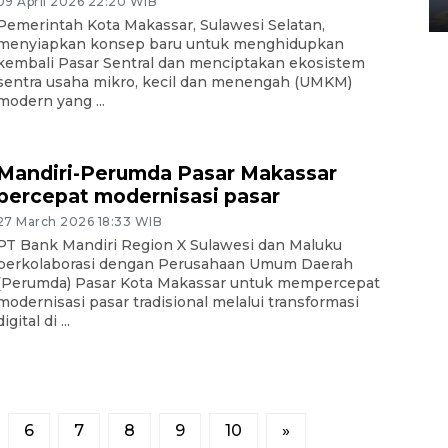
09 April 2026 22:20 WIB
02 April 2026 12:51 WIB
Pemerintah Kota Makassar, Sulawesi Selatan,
menyiapkan konsep baru untuk menghidupkan
kembali Pasar Sentral dan menciptakan ekosistem
sentra usaha mikro, kecil dan menengah (UMKM)
modern yang ...
Mandiri-Perumda Pasar Makassar
percepat modernisasi pasar
27 March 2026 18:33 WIB
PT Bank Mandiri Region X Sulawesi dan Maluku
berkolaborasi dengan Perusahaan Umum Daerah
(Perumda) Pasar Kota Makassar untuk mempercepat
modernisasi pasar tradisional melalui transformasi
digital di ...
6
7
8
9
10
»