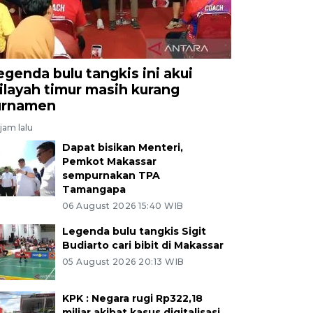
egenda bulu tangkis ini akui
ilayah timur masih kurang
urnamen
jam lalu
Dapat bisikan Menteri,
Pemkot Makassar
sempurnakan TPA
Tamangapa
06 August 2026 15:40 WIB
Legenda bulu tangkis Sigit
Budiarto cari bibit di Makassar
05 August 2026 20:13 WIB
KPK : Negara rugi Rp322,18
miliar akibat kasus digitalisasi